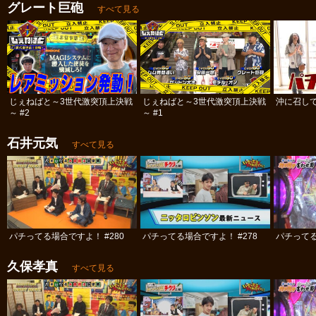
グレート巨砲
すべて見る
じぇねばと～3世代激突頂上決戦
じぇねばと～3世代激突頂上決戦
沖に召して
～ #2
～ #1
石井元気
すべて見る
パチってる場合ですよ！ #280
パチってる場合ですよ！ #278
パチってる
久保孝真
すべて見る