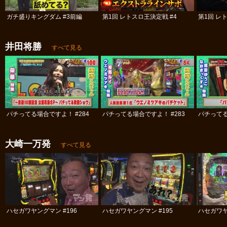
ガチ盛りキングダム #3前編
第1回 レトスロ王決定戦 #4
第1回 レ
井田将勝
すべて見る
パチってる場合ですよ！ #284
パチってる場合ですよ！ #283
パチってる
大崎一万発
すべて見る
ハセガワヤングマン #196
ハセガワヤングマン #195
ハセガワヤ