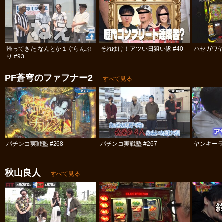
帰ってきた なんとか１ぐらんぷ
それゆけ！アツい日狙い隊 #40
ハセガワヤ
り #93
PF蒼穹のファフナー2
すべて見る
パチンコ実戦塾 #268
パチンコ実戦塾 #267
ヤンキーラ
秋山良人
すべて見る