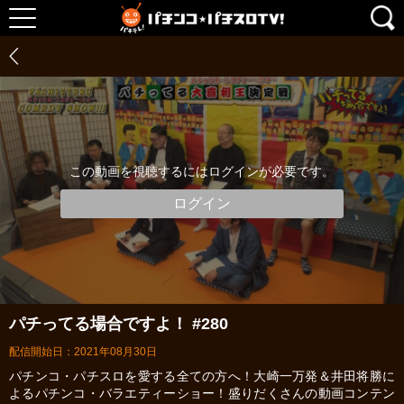
この動画を視聴するにはログインが必要です。
ログイン
パチってる場合ですよ！ #280
配信開始日：2021年08月30日
パチンコ・パチスロを愛する全ての方へ！大崎一万発＆井田将勝に
よるパチンコ・バラエティーショー！盛りだくさんの動画コンテン