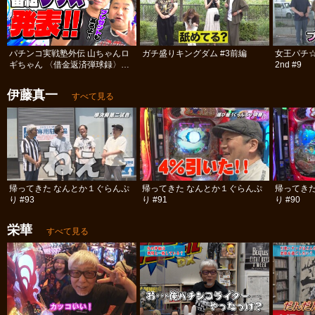
パチンコ実戦塾外伝 山ちゃんロ
ガチ盛りキングダム #3前編
女王パチ
ギちゃん 〈借金返済弾球録〉
2nd #9
#113
伊藤真一
すべて見る
帰ってきた なんとか１ぐらんぷ
帰ってきた なんとか１ぐらんぷ
帰ってき
り #93
り #91
り #90
栄華
すべて見る