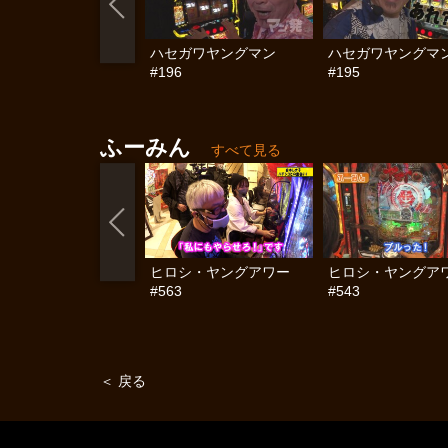
ハセガワヤングマン
ハセガワヤングマ
#196
#195
ふーみん
すべて見る
ヒロシ・ヤングアワー
ヒロシ・ヤングア
#563
#543
＜ 戻る