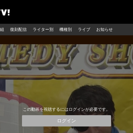
組
復刻配信
ライター別
機種別
ライブ
お知らせ
この動画を視聴するにはログインが必要です。
ログイン