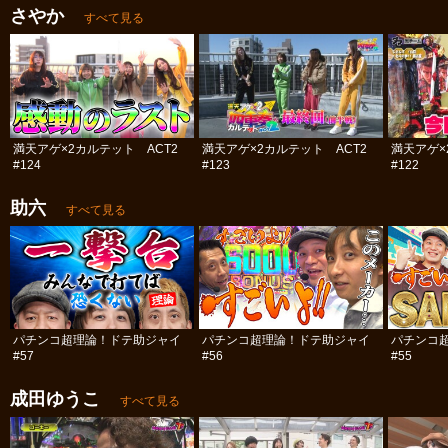
さやか
すべて見る
満天アゲ×2カルテット ACT2
満天アゲ×2カルテット ACT2
満天アゲ×
#124
#123
#122
助六
すべて見る
パチンコ超理論！ドテ助ジャイ
パチンコ超理論！ドテ助ジャイ
パチンコ
#57
#56
#55
成田ゆうこ
すべて見る