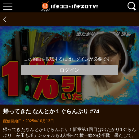
この動画を視聴するにはログインが必要です。
ログイン
帰ってきた なんとか１ぐらんぷり #74
配信開始日：2025年10月13日
帰ってきたなんとか1ぐらんぷり！新章第1回目は出たがり1ぐらん
ぷり！差玉もポテンシャルも3人揃って横一線の後半戦！果たして、