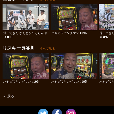
帰ってきた なんとか１ぐらんぷ
ハセガワヤングマン #196
帰ってき
り #93
り #92
リスキー長谷川
すべて見る
ハセガワヤングマン #196
ハセガワヤングマン #195
ハセガワヤ
＜ 戻る