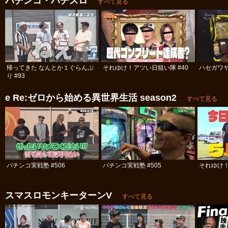
パチンコ・パチスロ
すべて見る
帰ってきた なんとか１ぐらんぷ
それゆけ！アツい日狙い隊 #40
ハセガワヤ
り #93
e Re:ゼロから始める異世界生活 season2
すべて見る
パチンコ実戦塾 #506
パチンコ実戦塾 #505
それゆけ！
スマスロモンキーターンV
すべて見る