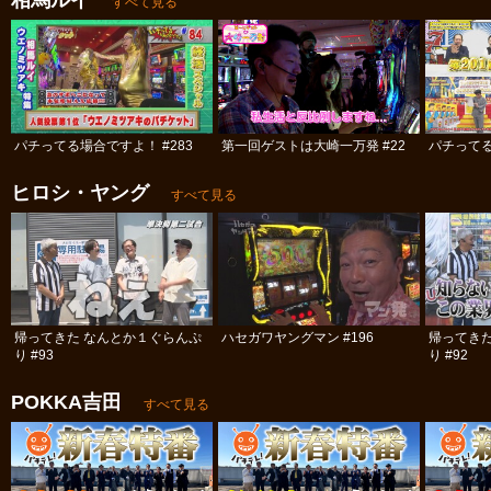
相馬ルイ
すべて見る
パチってる場合ですよ！ #283
第一回ゲストは大崎一万発 #22
パチってる
ヒロシ・ヤング
すべて見る
帰ってきた なんとか１ぐらんぷ
ハセガワヤングマン #196
帰ってき
り #93
り #92
POKKA吉田
すべて見る