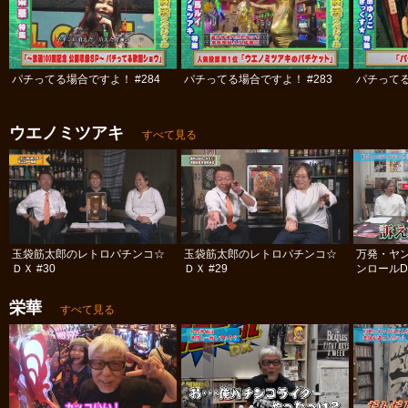
パチってる場合ですよ！ #284
パチってる場合ですよ！ #283
パチってる
ウエノミツアキ
すべて見る
玉袋筋太郎のレトロパチンコ☆
玉袋筋太郎のレトロパチンコ☆
万発・ヤ
ＤＸ #30
ＤＸ #29
ンロールDX
栄華
すべて見る