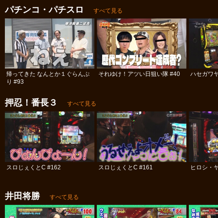
パチンコ・パチスロ
すべて見る
帰ってきた なんとか１ぐらんぷ
それゆけ！アツい日狙い隊 #40
ハセガワヤ
り #93
押忍！番長３
すべて見る
スロじぇくとC #162
スロじぇくとC #161
ヒロシ・ヤ
井田将勝
すべて見る