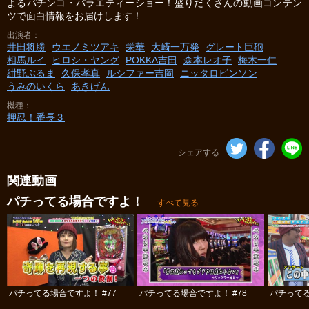
よるパチンコ・バラエティーショー！盛りだくさんの動画コンテン
ツで面白情報をお届けします！
出演者
井田将勝
ウエノミツアキ
栄華
大崎一万発
グレート巨砲
相馬ルイ
ヒロシ・ヤング
POKKA吉田
森本レオ子
梅木一仁
紺野ぶるま
久保孝真
ルシファー吉岡
ニッタロビンソン
うみのいくら
あきげん
機種
押忍！番長３
シェアする
関連動画
パチってる場合ですよ！
すべて見る
パチってる場合ですよ！ #77
パチってる場合ですよ！ #78
パチってる