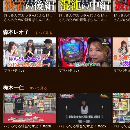
おっさんのおっさんによるおっ
おっさんのおっさんによるおっ
おっさん
さんのための新春ぱちんこ大会in
さんのための新春ぱちんこ大会in
さんのため
マルハン川越店 #後編
マルハン川越店 #中編
マルハン川
森本レオ子
すべて見る
ママパチ #58
ママパチ #57
ママパチ #
梅木一仁
すべて見る
パチってる場合ですよ！ #228
パチってる場合ですよ！ #225
パチってる