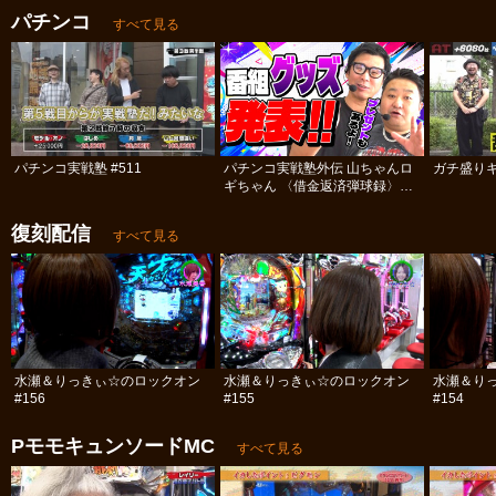
パチンコ
すべて見る
パチンコ実戦塾 #511
パチンコ実戦塾外伝 山ちゃんロ
ガチ盛りキ
ギちゃん 〈借金返済弾球録〉
#113
復刻配信
すべて見る
水瀬＆りっきぃ☆のロックオン
水瀬＆りっきぃ☆のロックオン
水瀬＆り
#156
#155
#154
PモモキュンソードMC
すべて見る