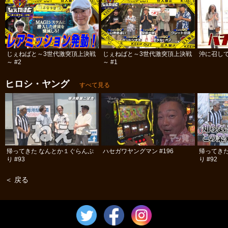
じぇねばと～3世代激突頂上決戦
じぇねばと～3世代激突頂上決戦
沖に召して
～ #2
～ #1
ヒロシ・ヤング
すべて見る
帰ってきた なんとか１ぐらんぷ
ハセガワヤングマン #196
帰ってき
り #93
り #92
＜ 戻る