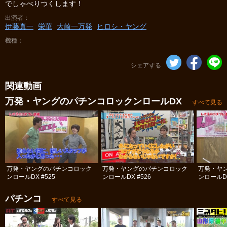
でしゃべりつくします！
出演者
伊藤真一
栄華
大崎一万発
ヒロシ・ヤング
機種
シェアする
関連動画
万発・ヤングのパチンコロックンロールDX
すべて見る
万発・ヤングのパチンコロック
万発・ヤングのパチンコロック
万発・ヤ
ンロールDX #525
ンロールDX #526
ンロールDX
パチンコ
すべて見る