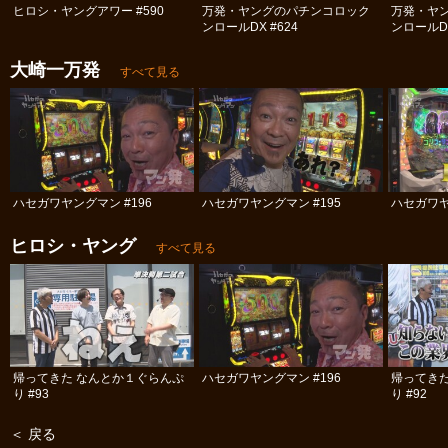
ヒロシ・ヤングアワー #590
万発・ヤングのパチンコロック
万発・ヤ
ンロールDX #624
大崎一万発
すべて見る
ハセガワヤングマン #196
ハセガワヤングマン #195
ハセガワヤ
ヒロシ・ヤング
すべて見る
帰ってきた なんとか１ぐらんぷ
ハセガワヤングマン #196
帰ってき
り #93
り #92
＜ 戻る