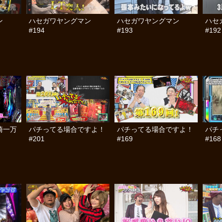
ン
ハセガワヤングマン
ハセガワヤングマン
ハセ
#194
#193
#192
崎一万
パチってる場合ですよ！
パチってる場合ですよ！
パチ
#201
#169
#168