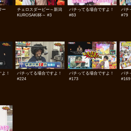
ワー
チェロスダービー～新潟
パチってる場合ですよ！
パチ
KUROSAKI杯～ #3
#83
#79
すよ！
パチってる場合ですよ！
パチってる場合ですよ！
パチ
#224
#173
#169