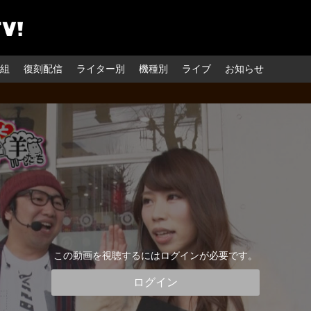
組
復刻配信
ライター別
機種別
ライブ
お知らせ
この動画を視聴するにはログインが必要です。
ログイン