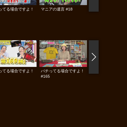
ってる場合ですよ！
マニアの遺言 #18
マニアの遺言 #17
ってる場合ですよ！
パチってる場合ですよ！
パチってる場合です
#165
#136