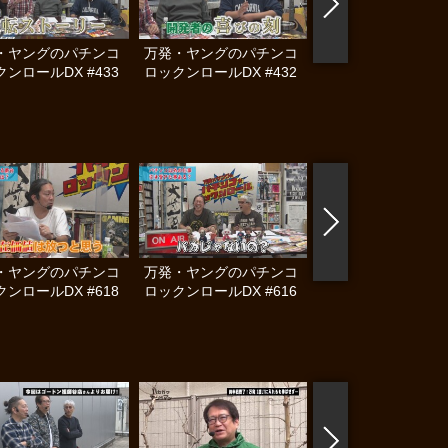
・ヤングのパチンコ
万発・ヤングのパチンコ
万発・ヤングのパチ
ンロールDX #433
ロックンロールDX #432
ロックンロールDX #
・ヤングのパチンコ
万発・ヤングのパチンコ
万発・ヤングのパチ
ロックンロールDX #618
ロックンロールDX #616
ロッ