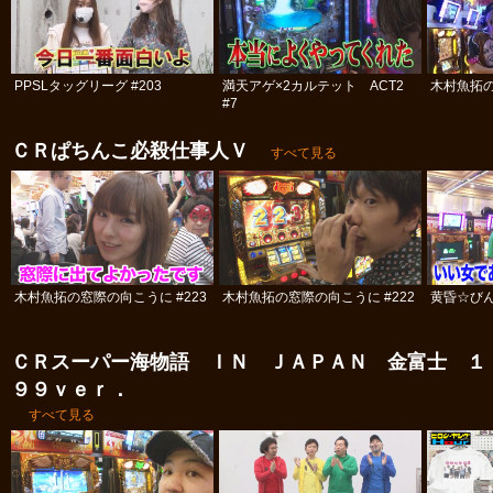
PPSLタッグリーグ #203
満天アゲ×2カルテット ACT2
木村魚拓の
#7
ＣＲぱちんこ必殺仕事人Ｖ
すべて見る
木村魚拓の窓際の向こうに #223
木村魚拓の窓際の向こうに #222
黄昏☆びん
ＣＲスーパー海物語 ＩＮ ＪＡＰＡＮ 金富士 １
９９ｖｅｒ．
すべて見る