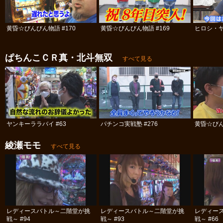
黄昏☆びんびん物語 #170
黄昏☆びんびん物語 #169
ヒロシ・ヤ
ぱちんこＣＲ真・北斗無双
すべて見る
ヤンキーララバイ #63
パチンコ実戦塾 #276
黄昏☆びん
綾瀬モモ
すべて見る
レディースバトル～二階堂が挑
レディースバトル～二階堂が挑
レディー
戦～ #94
戦～ #93
戦～ #66