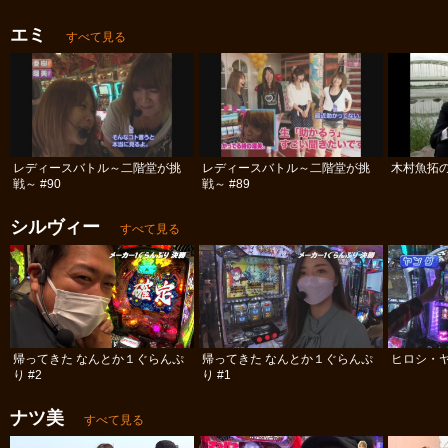
エミ
すべて見る
レディースバトル～二階堂が挑
レディースバトル～二階堂が挑
木村魚拓の
戦～ #90
戦～ #89
シルヴィー
すべて見る
帰ってきた なんとか１ぐらんぷ
帰ってきた なんとか１ぐらんぷ
ヒロシ・ヤ
り #2
り #1
ナツ美
すべて見る