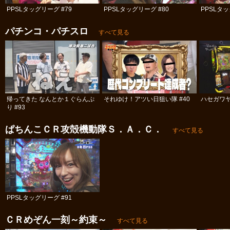
PPSLタッグリーグ #79
PPSLタッグリーグ #80
PPSLタッ
パチンコ・パチスロ
すべて見る
帰ってきた なんとか１ぐらんぷ
それゆけ！アツい日狙い隊 #40
ハセガワヤ
り #93
ぱちんこＣＲ攻殻機動隊Ｓ．Ａ．Ｃ．
すべて見る
PPSLタッグリーグ #91
ＣＲめぞん一刻～約束～
すべて見る