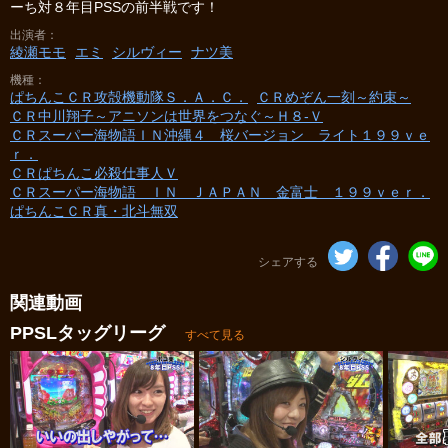
ーち対８年目PSSの前半戦です！
出演者
綾瀬モモ
エミ
シルヴィー
ナツ美
機種
ぱちんこＣＲ攻殻機動隊Ｓ．Ａ．Ｃ．
ＣＲめぞん一刻～約束～
ＣＲ中川翔子～アニソンは世界をつなぐ～Ｈ８‐Ｖ
ＣＲスーパー海物語ＩＮ沖縄４ 桜バージョン ライト１９９ｖｅ
ｒ．
ＣＲぱちんこ必殺仕事人Ｖ
ＣＲスーパー海物語 ＩＮ ＪＡＰＡＮ 金富士 １９９ｖｅｒ．
ぱちんこＣＲ真・北斗無双
シェアする
関連動画
PPSLタッグリーグ
すべて見る