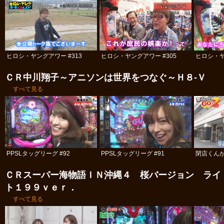
ヒロシ・ヤングアワー #313
ヒロシ・ヤングアワー #305
ヒロシ・ヤ
ＣＲ中川翔子～アニソンは世界をつなぐ～Ｈ８‐Ｖ
すべて見る
PPSLタッグリーグ #92
PPSLタッグリーグ #91
閉店くんがG
ＣＲスーパー海物語ＩＮ沖縄４ 桜バージョン ライ
ト１９９ｖｅｒ．
すべて見る