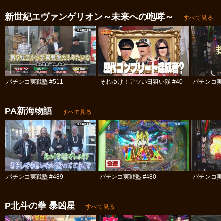
新世紀エヴァンゲリオン～未来への咆哮～
すべて見る
パチンコ実戦塾 #511
それゆけ！アツい日狙い隊 #40
パチンコ実
PA新海物語
すべて見る
パチンコ実戦塾 #489
パチンコ実戦塾 #480
パチンコ実
P北斗の拳 暴凶星
すべて見る