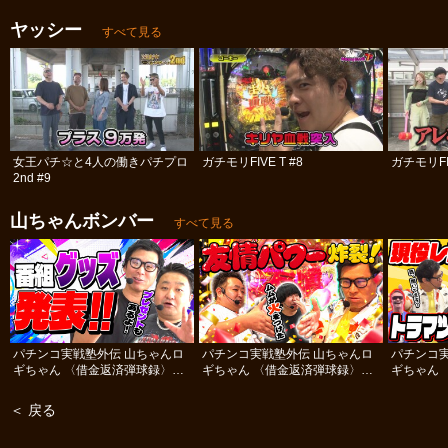
ヤッシー
すべて見る
女王パチ☆と4人の働きパチプロ
ガチモリFIVE T #8
ガチモリFIV
2nd #9
山ちゃんボンバー
すべて見る
パチンコ実戦塾外伝 山ちゃんロ
パチンコ実戦塾外伝 山ちゃんロ
パチンコ
ギちゃん 〈借金返済弾球録〉
ギちゃん 〈借金返済弾球録〉
ギちゃん 
#113
#112
#111
＜ 戻る