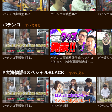
パチンコ実戦塾 #25
パチンコ実戦塾 #26
パチンコ実
パチンコ
すべて見る
パチンコ実戦塾 #511
パチンコ実戦塾外伝 山ちゃんロ
ガチ盛りキ
ギちゃん 〈借金返済弾球録〉
#113
P大海物語4スペシャルBLACK
すべて見る
パチンコ実戦塾 #511
ママパチ #58
パチンコ実