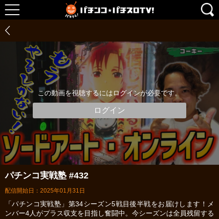
この動画を視聴するにはログインが必要です。
ログイン
パチンコ実戦塾 #432
配信開始日：2025年01月31日
「パチンコ実戦塾」第34シーズン5戦目後半戦をお届けします！メ
ンバー4人がプラス収支を目指し奮闘中。今シーズンは全員残留する