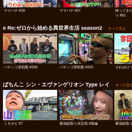
ママパチ #58
ママパチ #57
帰ってき
り #91
e Re:ゼロから始める異世界生活 season2
すべて見る
パチンコ実戦塾 #506
パチンコ実戦塾 #505
それゆけ！
ぱちんこ シン・エヴァンゲリオン Type レイ
すべて見
ミネタビ #7
最強総取り決定戦 #後編
最強総取り