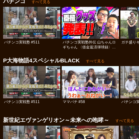
パチンコ
すべて見る
パチンコ実戦塾 #511
パチンコ実戦塾外伝 山ちゃんロ
ガチ盛りキ
ギちゃん 〈借金返済弾球録〉
#113
P大海物語4スペシャルBLACK
すべて見る
パチンコ実戦塾 #511
ママパチ #58
パチンコ実
新世紀エヴァンゲリオン～未来への咆哮～
すべて見る