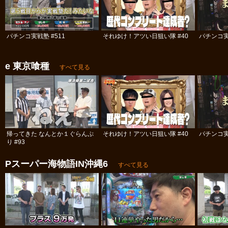
パチンコ実戦塾 #511
それゆけ！アツい日狙い隊 #40
パチンコ実
e 東京喰種
すべて見る
帰ってきた なんとか１ぐらんぷ
それゆけ！アツい日狙い隊 #40
パチンコ実
り #93
Pスーパー海物語IN沖縄6
すべて見る