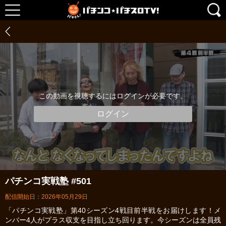
この動画を視聴するにはログインが必要です。
ログイン
パチンコ実戦塾 #501
配信開始日：2026年05月29日
「パチンコ実戦塾」第40シーズン4戦目前半戦をお届けします！メ
ンバー4人がプラス収支を目指し立ち回ります。今シーズンは全員残