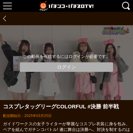
この動画を視聴するにはログインが必要です。
ログイン
コスプレタッグリーグCOLORFUL #決勝 前半戦
配信開始日：2025年03月25日
ガイドワークスの女子ライターが華麗なコスプレ衣装に身を包み、
ペアを組んでガチンコバトル! 遂に舞台は決勝へ。対決を制するのは