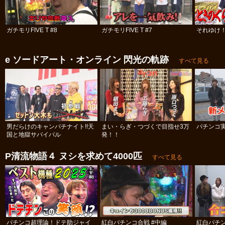
ガチモリFIVE T #8
ガチモリFIVE T #7
それゆけ！
e ソードアート・オンライン 閃光の軌跡
すべて見る
男だらけのキャンパチナイト!!天
まい・らぎ・つづくで目指せ3万
パチンコ実
国と地獄サバイバル
発！！
P清流物語４ ヌシを求めて4000匹
すべて見る
パチンコ超理論！ドテ助ジャイ
紅白パチンコ合戦 #中編
紅白パチン