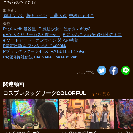
どちらのペアだ!?
出演者
原口つづく
桜キュイン
工藤らぎ
中段ちぇりこ
機種
P北斗の拳 暴凶星
P 魔法少女まどか☆マギカ3
eFからくりサーカス2 魔王ver.
P にゃんこ大戦争 多様性のネコ
e ソードアート・オンライン 閃光の軌跡
P清流物語４ ヌシを求めて4000匹
Pブラックラグーン4 EXTRA BULLET 129ver.
PA銀河英雄伝説 Die Neue These 89ver.
シェアする
関連動画
コスプレタッグリーグCOLORFUL
すべて見る
コスプレタッグリーグ
コスプレタッグリーグ
コスプレ