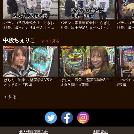
パチンコ常勝株式会社～らぎお
パチンコ常勝株式会社～らぎお
パチンコ
社長、出玉が足りません！～
社長、出玉が足りません！～
社長、出
#12
#11
#10
中段ちぇりこ
すべて見る
ぱちんこ戦争 ～堅実学園VSアニ
ぱちんこ戦争 ～堅実学園VSアニ
このパチ
オタ学園～ #後編
オタ学園～ #前編
#後編
＜ 戻る
個人情報保護方針
利用規約