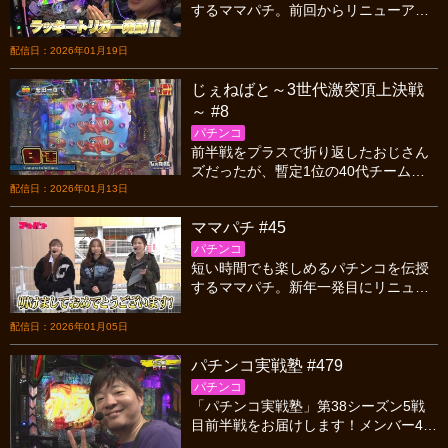
するママパチ。前回からリニューアル
企画『ママガチャ』始動で見事な勝利
を収めたが、更なるご褒美が登場でマ
配信日：2026年01月19日
マたちの目がキラキラ！？
じぇねばと～3世代激突頂上決戦
～ #8
パチンコ
前半戦をプラスで折り返したおじさん
ズだったが、暫定1位の40代チームを
脅かすには至らず。一丸となり大きな
配信日：2026年01月13日
プラスで終えることができたのか!? 運
ママパチ #45
命の後半戦、開始。
パチンコ
短い時間でも楽しめるパチンコを伝授
するママパチ。新年一発目にリニュー
アル！新企画『ママガチャ』システム
が登場！2026年最初のパチンコ実戦は
配信日：2026年01月05日
目標達成なるか！？
パチンコ実戦塾 #479
パチンコ
「パチンコ実戦塾」第38シーズン5戦
目前半戦をお届けします！メンバー4人
がプラス収支を目指し立ち回ります。