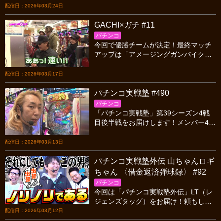
バイク」。泣いても笑っても今回で頂
配信日：2026年03月24日
点タッグが決まる！
GACHI×ガチ #11
パチンコ
今回で優勝チームが決定！最終マッチ
アップは「アメージングガンバイク」
と「岡び～ちょ」対決！３チームに優
勝の可能性アリ！すべては今回の展開
配信日：2026年03月17日
次第だが果たして！？
パチンコ実戦塾 #490
パチンコ
「パチンコ実戦塾」第39シーズン4戦
目後半戦をお届けします！メンバー4人
がプラス収支を目指し奮闘中。今シー
ズンは全員残留する事ができるのか?お
配信日：2026年03月13日
楽しみに！
パチンコ実戦塾外伝 山ちゃんロギ
ちゃん 〈借金返済弾球録〉 #92
パチンコ
今回は「パチンコ実戦塾外伝」LT（レ
ジェンズタッグ）をお届け！頼もしき
レジェンズ、ミネッチが強力サポー
配信日：2026年03月12日
ト！今回は無事返済なるか！？新番組