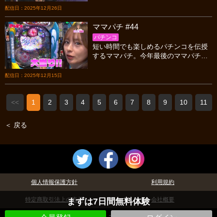
今シーズンは全員残留する事ができる
配信日：2025年12月26日
のか?お楽しみに！
ママパチ #44
パチンコ
短い時間でも楽しめるパチンコを伝授
するママパチ。今年最後のママパチは
目標達成で締めくくりたい！今回はマ
マたちの2025年集大成をお届け！？お
配信日：2025年12月15日
楽しみに！
<<
1
2
3
4
5
6
7
8
9
10
11
＜ 戻る
個人情報保護方針
利用規約
特定商取引法上の表示
会社概要
まずは7日間無料体験