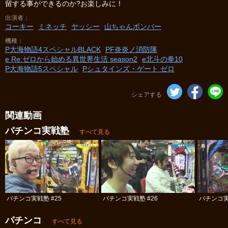
留する事ができるのか?お楽しみに！
出演者
コーキー
ミネッチ
ヤッシー
山ちゃんボンバー
機種
P大海物語4スペシャルBLACK
PF炎炎ノ消防隊
e Re:ゼロから始める異世界生活 season2
e北斗の拳10
P大海物語5スペシャル
Pシュタインズ・ゲート ゼロ
シェアする
関連動画
パチンコ実戦塾
すべて見る
パチンコ実戦塾 #25
パチンコ実戦塾 #26
パチンコ実
パチンコ
すべて見る