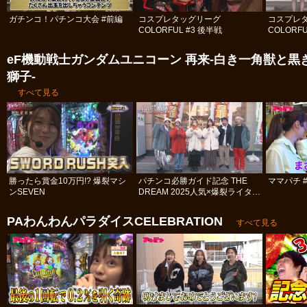
ガチンコ！パチンコ大会 #前編
コスプレタッグリーグ
コスプレ
COLORFUL #3 後半戦
COLORFU
eF機動戦士ガンダムユニコーン 再来‐白き一角獣と黒
獅子‐
すべて見る
勝ったら賞金10万円!? 爆裂マシ
パチンコ必勝ガイド記念 THE
ママパチ #
ンSEVEN
DREAM 2025人気×爆裂ライター
決定戦 #1
PAわんわんパラダイスCELEBRATION
すべて見る