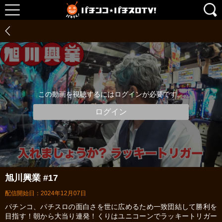
この動画を視聴するにはログインが必要です。
ログイン
旭川興業 #17
配信開始日：2024年12月07日
パチンコ、パチスロの面白さを世に広めるため一致団結して勝利を
目指す！朝から大当り連発！くりはユニコーンでラッキートリガー