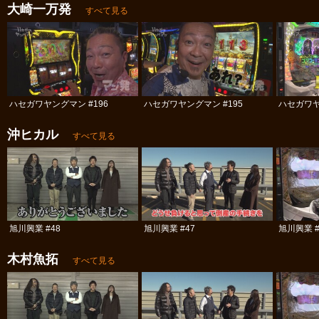
大崎一万発
すべて見る
ハセガワヤングマン #196
ハセガワヤングマン #195
ハセガワヤ
沖ヒカル
すべて見る
旭川興業 #48
旭川興業 #47
旭川興業 #
木村魚拓
すべて見る