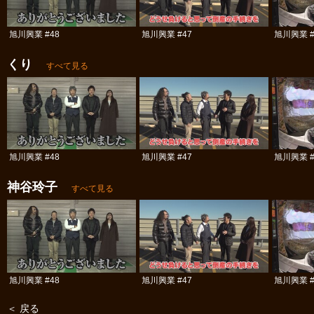
旭川興業 #48
旭川興業 #47
旭川興業 #
くり
すべて見る
旭川興業 #48
旭川興業 #47
旭川興業 #
神谷玲子
すべて見る
旭川興業 #48
旭川興業 #47
旭川興業 #
＜ 戻る