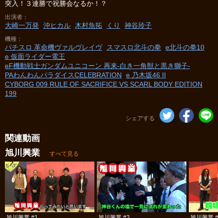
突入！３連勝で祝勝会なるか！？
出演者
大崎一万発
沖ヒカル
木村魚拓
くり
神谷玲子
機種
パチスロ 革命機ヴァルヴレイヴ
スマスロ北斗の拳
e北斗の拳10
e 仮面ライダー電王
eF機動戦士ガンダムユニコーン 再来‐白き一角獣と黒き獅子‐
PAわんわんパラダイスCELEBRATION
e 乃木坂46 II
CYBORG 009 RULE OF SACRIFICE VS SCARL BODY EDITION
199
シェアする
関連動画
旭川興業
すべて見る
旭川興業 #1
旭川興業 #2
旭川興業 #