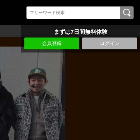
まずは7日間無料体験
会員登録
ログイン