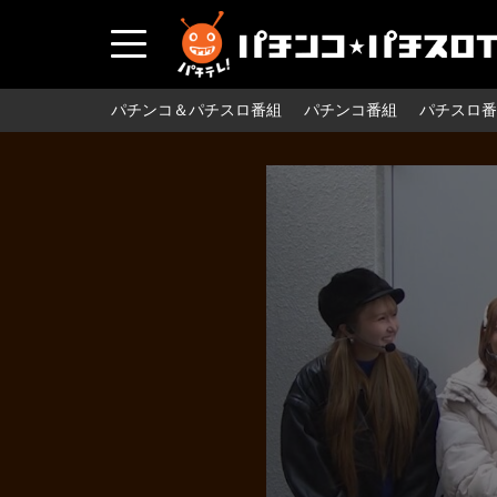
パチンコ＆パチスロ番組
パチンコ番組
パチスロ番