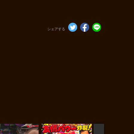
シェアする