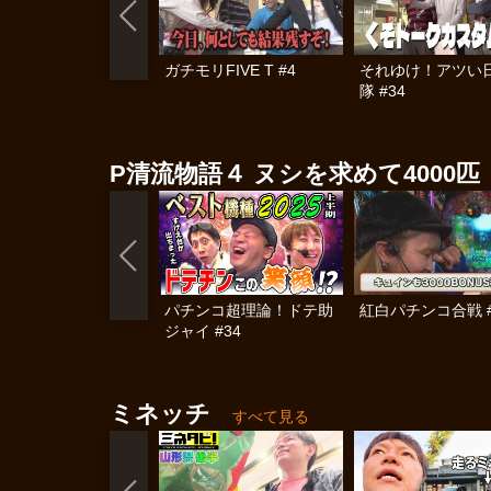
ガチモリFIVE T #4
それゆけ！アツい
隊 #34
P清流物語４ ヌシを求めて4000匹
パチンコ超理論！ドテ助
紅白パチンコ合戦 
ジャイ #34
ミネッチ
すべて見る