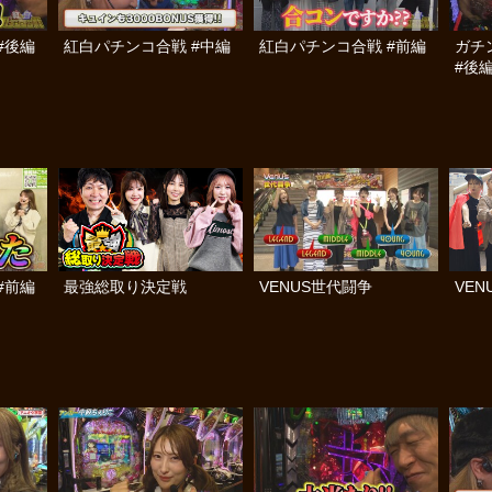
#後編
紅白パチンコ合戦 #中編
紅白パチンコ合戦 #前編
ガチ
#後
#前編
最強総取り決定戦
VENUS世代闘争
VE