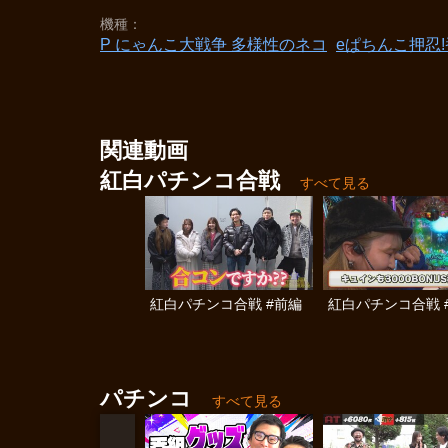
機種
P にゃんこ大戦争 多様性のネコ
eぱちんこ押忍!
関連動画
紅白パチンコ合戦
すべて見る
紅白パチンコ合戦 #前編
紅白パチンコ合戦 
パチンコ
すべて見る