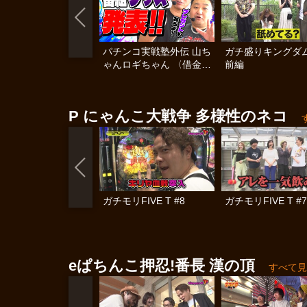
パチンコ実戦塾外伝 山ち
ガチ盛りキングダム
ゃんロギちゃん 〈借金返
前編
済弾球録〉 #113
P にゃんこ大戦争 多様性のネコ
ガチモリFIVE T #8
ガチモリFIVE T #7
eぱちんこ押忍!番長 漢の頂
すべて見