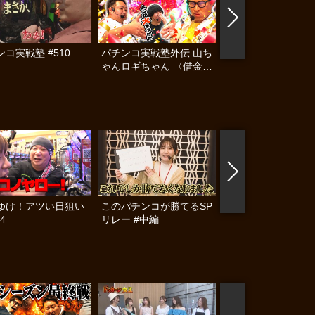
コ実戦塾 #510
パチンコ実戦塾外伝 山ち
ガチモリFIVE T #8
ゃんロギちゃん 〈借金返
済弾球録〉 #112
ゆけ！アツい日狙い
このパチンコが勝てるSP
このパチンコが勝て
4
リレー #中編
リレー #前編