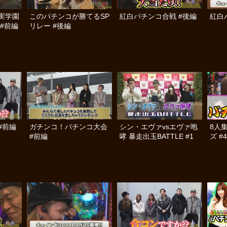
実学園
このパチンコが勝てるSP
紅白パチンコ合戦 #後編
紅白
#前編
リレー #後編
#前編
ガチンコ！パチンコ大会
シン・エヴァvsエヴァ咆
8人
#前編
哮 暴走出玉BATTLE #1
ズ #4