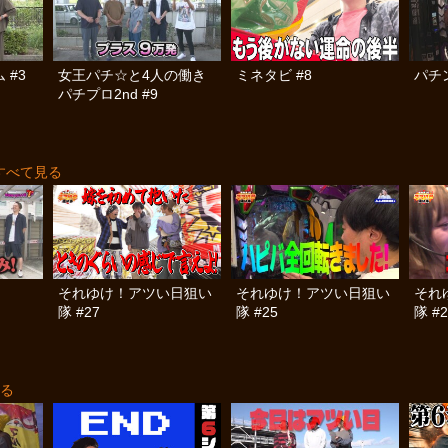
 #3
女王パチ☆と4人の働き
ミネタビ #8
パチン
パチプロ2nd #9
すべて見る
それゆけ！アツい日狙い
それゆけ！アツい日狙い
それ
隊 #27
隊 #25
隊 #2
る