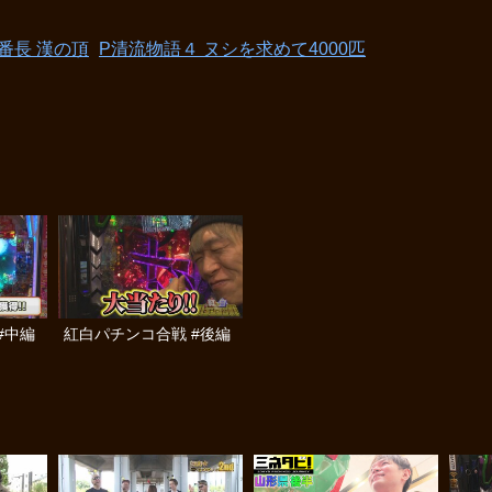
番長 漢の頂
P清流物語４ ヌシを求めて4000匹
#中編
紅白パチンコ合戦 #後編