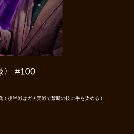
 #100
戦！後半戦はガチ実戦で禁断の技に手を染める！