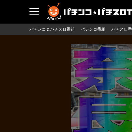
パチンコ＆パチスロ番組
パチンコ番組
パチスロ番