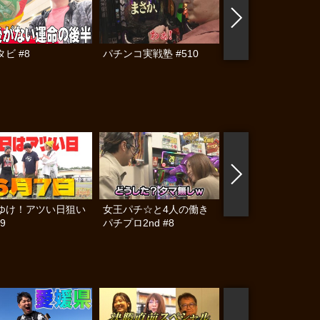
ビ #8
パチンコ実戦塾 #510
パチンコ実戦塾外伝
ゃんロギちゃん 〈
済弾球録〉 #112
ゆけ！アツい日狙い
女王パチ☆と4人の働き
女王パチ☆と4人の
9
パチプロ2nd #8
パチプロ2nd #7