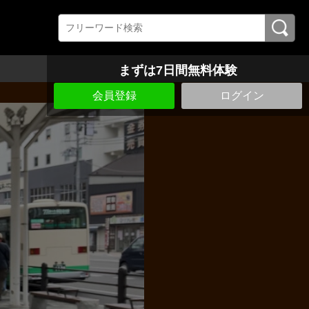
まずは7日間無料体験
会員登録
ログイン