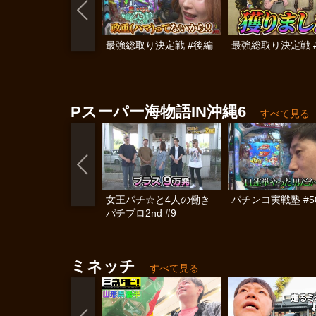
最強総取り決定戦 #後編
最強総取り決定戦 
Pスーパー海物語IN沖縄6
すべて見る
女王パチ☆と4人の働き
パチンコ実戦塾 #5
パチプロ2nd #9
ミネッチ
すべて見る