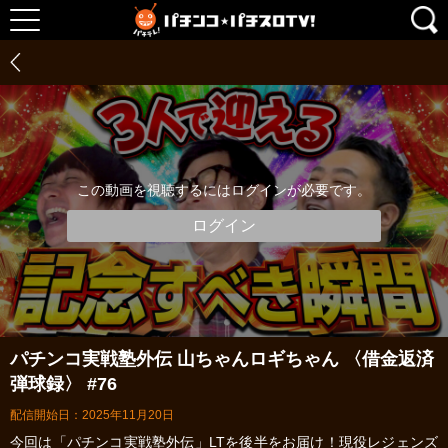
この動画を視聴するにはログインが必要です。
ログイン
パチンコ実戦塾外伝 山ちゃんロギちゃん 〈借金返済
弾球録〉 #76
配信開始日：2025年11月20日
今回は「パチンコ実戦塾外伝」LTを後半をお届け！現役レジェンズ