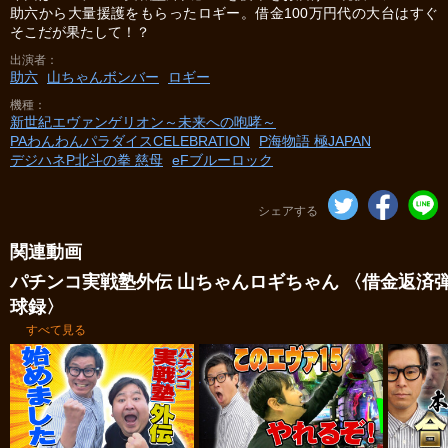
助六から大量援護をもらったロギー。借金100万円代の大台はすぐ
そこだが果たして！？
出演者
助六
山ちゃんボンバー
ロギー
機種
新世紀エヴァンゲリオン～未来への咆哮～
PAわんわんパラダイスCELEBRATION
P海物語 極JAPAN
デジハネP北斗の拳 慈母
eFブルーロック
シェアする
関連動画
パチンコ実戦塾外伝 山ちゃんロギちゃん 〈借金返済
球録〉
すべて見る