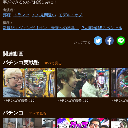
事ができるのか?お楽しみに！
出演者
邦彦
トラマツ
ムム見間違い
モデル・オノ
機種
新世紀エヴァンゲリオン～未来への咆哮～
P大海物語5スペシャル
シェアする
関連動画
パチンコ実戦塾
すべて見る
パチンコ実戦塾 #25
パチンコ実戦塾 #26
パチンコ実
パチンコ
すべて見る