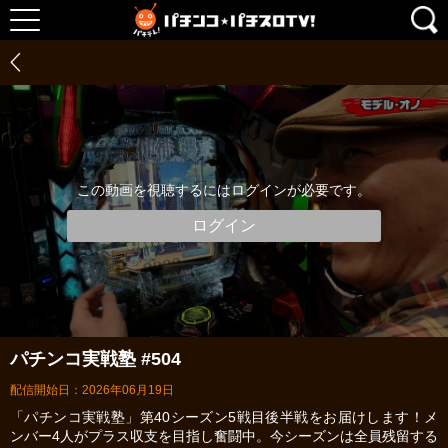
この動画を視聴するにはログインが必要です。
ログイン
パチンコ実戦塾 #504
配信開始日：2026年06月19日
「パチンコ実戦塾」第40シーズン5戦目後半戦をお届けします！メ
ンバー4人がプラス収支を目指し奮闘中。今シーズンは全員残留する