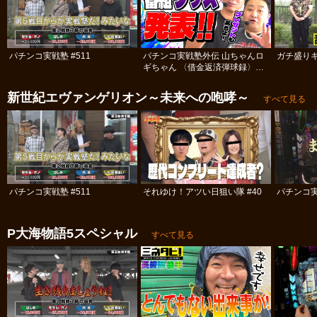
パチンコ実戦塾 #511
パチンコ実戦塾外伝 山ちゃんロ
ガチ盛りキ
ギちゃん 〈借金返済弾球録〉
#113
新世紀エヴァンゲリオン～未来への咆哮～
すべて見る
パチンコ実戦塾 #511
それゆけ！アツい日狙い隊 #40
パチンコ実
P大海物語5スペシャル
すべて見る