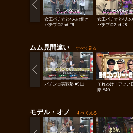
女王パチ☆と4人の働き
女王パチ☆と4人
パチプロ2nd #9
パチプロ2nd #8
ムム見間違い
すべて見る
パチンコ実戦塾 #511
それゆけ！アツい
隊 #40
モデル・オノ
すべて見る