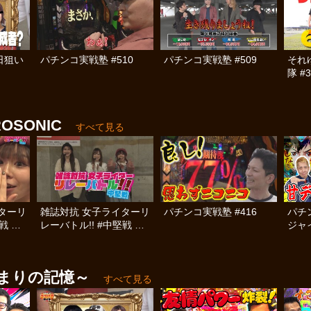
日狙い
パチンコ実戦塾 #510
パチンコ実戦塾 #509
それ
隊 #3
SONIC
すべて見る
ターリ
雑誌対抗 女子ライターリ
パチンコ実戦塾 #416
パチ
戦 後
レーバトル!! #中堅戦 前
ジャイ
編
じまりの記憶～
すべて見る