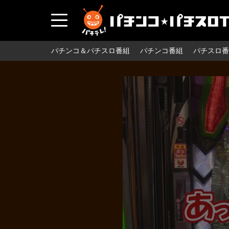
パチンコ＆パチスロ番組
パチンコ番組
パチスロ番