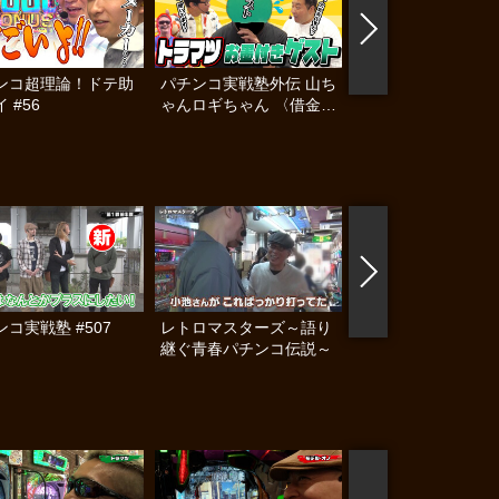
ンコ超理論！ドテ助
パチンコ実戦塾外伝 山ち
ミネタビ #7
 #56
ゃんロギちゃん 〈借金返
済弾球録〉 #111
コ実戦塾 #507
レトロマスターズ～語り
レトロマスターズ～
継ぐ青春パチンコ伝説～
継ぐ青春パチンコ伝