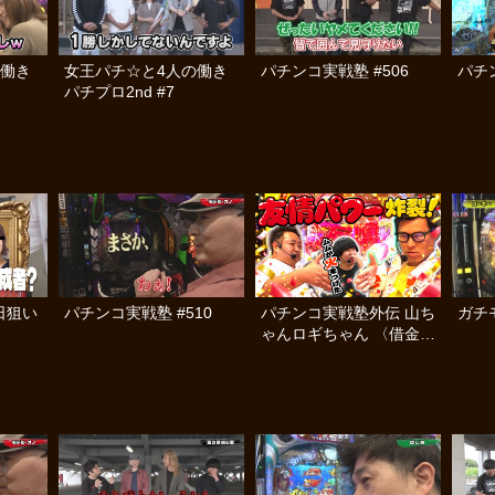
の働き
女王パチ☆と4人の働き
パチンコ実戦塾 #506
パチン
パチプロ2nd #7
日狙い
パチンコ実戦塾 #510
パチンコ実戦塾外伝 山ち
ガチモ
ゃんロギちゃん 〈借金返
済弾球録〉 #112