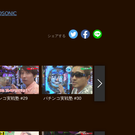
SONIC
シェアする
ンコ実戦塾 #29
パチンコ実戦塾 #30
パチンコ実戦塾 #31