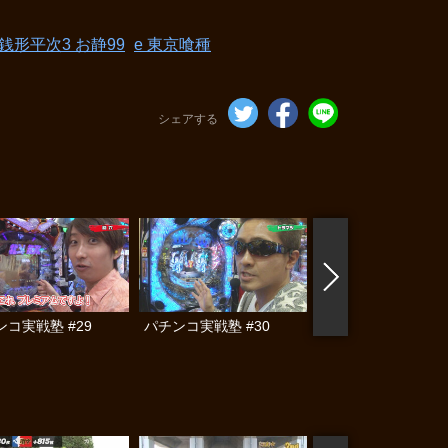
銭形平次3 お静99
e 東京喰種
シェアする
ンコ実戦塾 #29
パチンコ実戦塾 #30
パチンコ実戦塾 #31