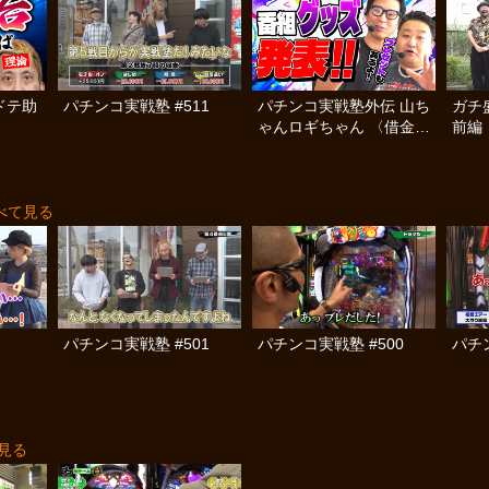
ドテ助
パチンコ実戦塾 #511
パチンコ実戦塾外伝 山ち
ガチ
ゃんロギちゃん 〈借金返
前編
済弾球録〉 #113
べて見る
パチンコ実戦塾 #501
パチンコ実戦塾 #500
パチン
見る