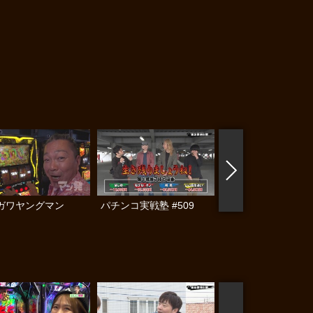
ガワヤングマン
パチンコ実戦塾 #509
帰ってきた なんと
らんぷり #92