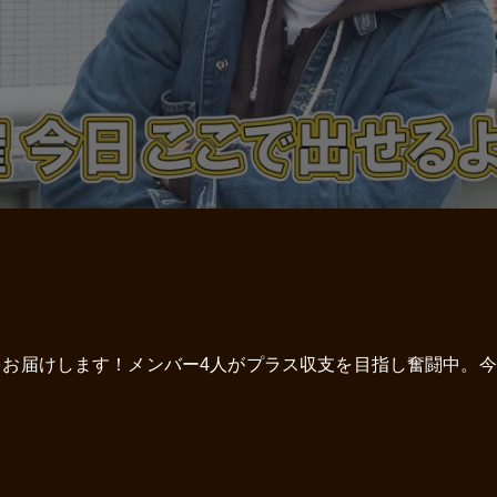
をお届けします！メンバー4人がプラス収支を目指し奮闘中。