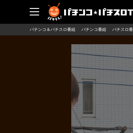
パチンコ＆パチスロ番組
パチンコ番組
パチスロ番