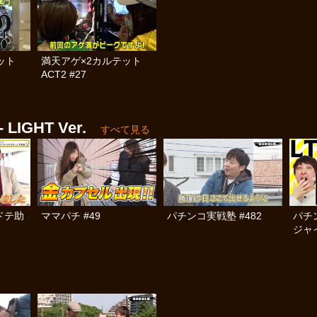
テット
満天アゲ×2カルテット
ACT2 #27
IGHT Ver.
すべて見る
ドテ助
ママパチ #49
パチンコ実戦塾 #482
パチ
ジャイ