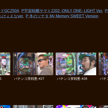
GC250A
P宇宙戦艦ヤマト2202 ‐ONLY ONE‐ LIGHT Ver.
P
けぇえなver.
P 冬のソナタ My Memory SWEET Version
6
パチンコ実戦塾 #27
パチンコ実戦塾 #28
パチ