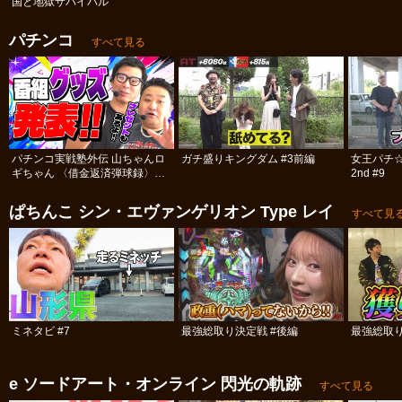
国と地獄サバイバル
パチンコ
すべて見る
パチンコ実戦塾外伝 山ちゃんロ
ガチ盛りキングダム #3前編
女王パチ
ギちゃん 〈借金返済弾球録〉
2nd #9
#113
ぱちんこ シン・エヴァンゲリオン Type レイ
すべて見
ミネタビ #7
最強総取り決定戦 #後編
最強総取り
e ソードアート・オンライン 閃光の軌跡
すべて見る