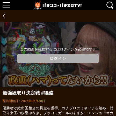
この動画を視聴するにはログインが必要です。
ログイン
最強総取り決定戦 #後編
配信開始日：2026年06月30日
優勝者が総出玉相当の賞金を獲得。ガチプロのミネッチを始め、総
取り女王の政重ゆうき、ブッコミガールのすずか、エンジョイオカ