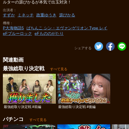
ルターの源ぴかるが本気で出玉対決！
出演者
すずか
ミネッチ
政重ゆうき
源ぴかる
機種
P大海物語5
ぱちんこ シン・エヴァンゲリオン Type レイ
eFブルーロック
eFもののがたり
シェアする
関連動画
最強総取り決定戦
すべて見る
最強総取り決定戦 #前編
最強総取り決定戦 #後編
パチンコ
すべて見る