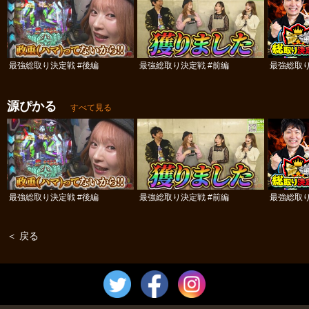
最強総取り決定戦 #後編
最強総取り決定戦 #前編
最強総取
源ぴかる
すべて見る
最強総取り決定戦 #後編
最強総取り決定戦 #前編
最強総取
＜ 戻る