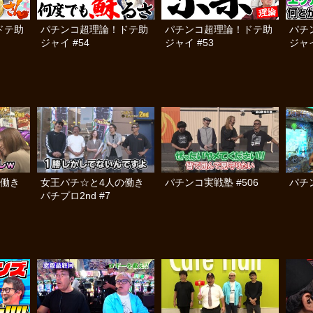
ドテ助
パチンコ超理論！ドテ助
パチンコ超理論！ドテ助
パチ
ジャイ #54
ジャイ #53
ジャイ
の働き
女王パチ☆と4人の働き
パチンコ実戦塾 #506
パチン
パチプロ2nd #7