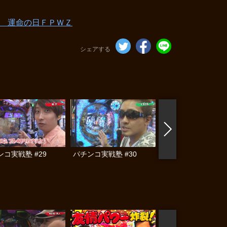
 運命の日ＦＰＷＺ
シェアする
ンコ実戦塾 #29
パチンコ実戦塾 #30
パチンコ実戦塾 #31