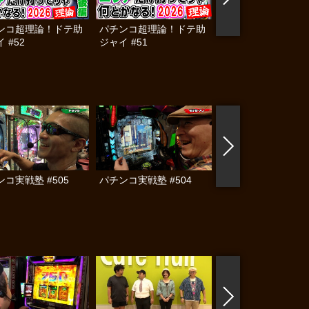
ンコ超理論！ドテ助
パチンコ超理論！ドテ助
パチンコ超理論！ド
 #52
ジャイ #51
ジャイ #50
コ実戦塾 #505
パチンコ実戦塾 #504
パチンコ実戦塾 #50