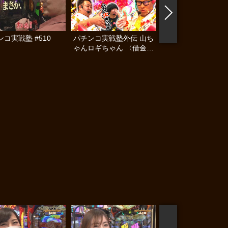
コ実戦塾 #510
パチンコ実戦塾外伝 山ち
ガチモリFIVE T #8
ゃんロギちゃん 〈借金返
済弾球録〉 #112