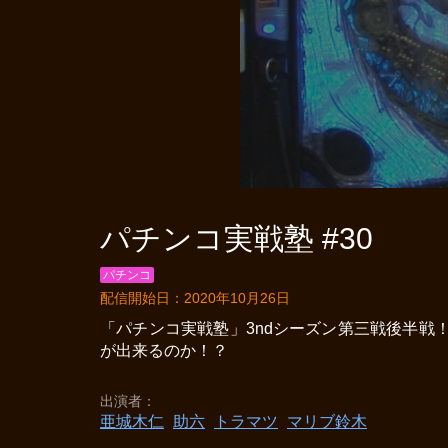
パチンコ実戦塾 #30
パチンコ
配信開始日：2020年10月26日
「パチンコ実戦塾」3ndシーズン第三戦後半
が出来るのか！？
出演者
亜城木仁
助六
トラマツ
マリブ鈴木