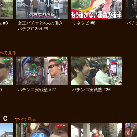
 #3
女王パチ☆と4人の働き
ミネタビ #8
パチン
パチプロ2nd #9
べて見る
0
パチンコ実戦塾 #27
パチンコ実戦塾 #26
ＴＣ
すべて見る