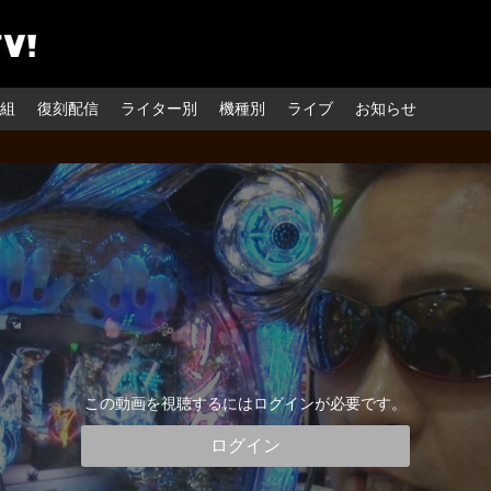
組
復刻配信
ライター別
機種別
ライブ
お知らせ
この動画を視聴するにはログインが必要です。
ログイン