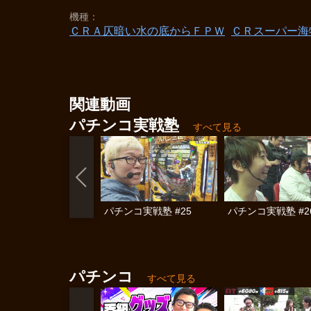
機種
ＣＲＡ仄暗い水の底からＦＰＷ
ＣＲスーパー海
関連動画
パチンコ実戦塾
すべて見る
パチンコ実戦塾 #25
パチンコ実戦塾 #2
パチンコ
すべて見る