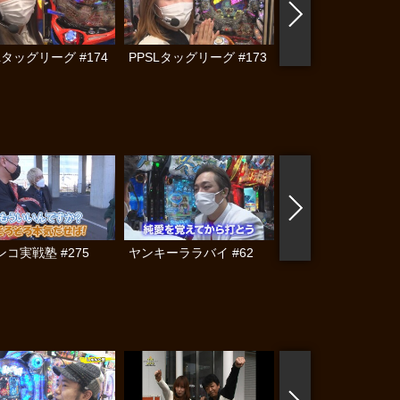
Lタッグリーグ #174
PPSLタッグリーグ #173
パチンコ実戦塾 #21
コ実戦塾 #275
ヤンキーララバイ #62
黄昏☆びんびん物語
#283