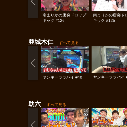
南まりかの唐突ドロップ
南まりかの唐突ド
キック #126
キック #125
亜城木仁
すべて見る
ヤンキーララバイ #48
ヤンキーララバイ #
助六
すべて見る