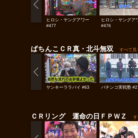
ヒロシ・ヤングアワー
ヒロシ・ヤングア
#477
#476
ぱちんこＣＲ真・北斗無双
すべて見
ヤンキーララバイ #63
パチンコ実戦塾 #2
ＣＲリング 運命の日ＦＰＷＺ
す