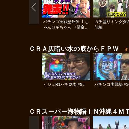
パチンコ実戦塾外伝 山ち
ガチ盛りキングダム
ゃんロギちゃん 〈借金返
前編
済弾球録〉 #113
ＣＲＡ仄暗い水の底からＦＰＷ
す
ビジュR1パチ劇場 #95
パチンコ実戦塾 #3
ＣＲスーパー海物語ＩＮ沖縄４Ｍ