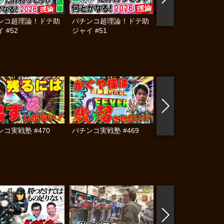
ンコ超理論！ドテ助
パチンコ超理論！ドテ助
パチンコ超理論！ド
 #52
ジャイ #51
ジャイ #50
コ実戦塾 #470
パチンコ実戦塾 #469
パチンコ実戦塾 #46