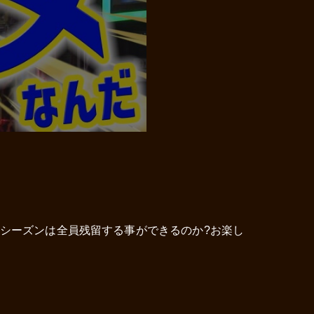
今シーズンは全員残留する事ができるのか?お楽し