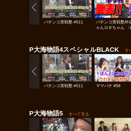
パチンコ実戦塾 #511
パチンコ実戦塾外伝
ゃんロギちゃん 〈
済弾球録〉 #113
P大海物語4スペシャルBLACK
す
パチンコ実戦塾 #511
ママパチ #58
P大海物語5
すべて見る