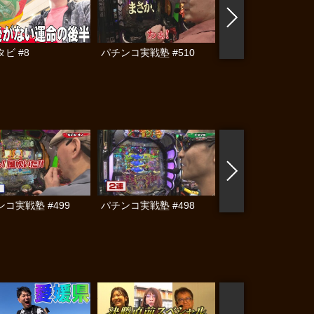
ビ #8
パチンコ実戦塾 #510
パチンコ実戦塾外伝
ゃんロギちゃん 〈
済弾球録〉 #112
コ実戦塾 #499
パチンコ実戦塾 #498
パチンコ実戦塾 #49