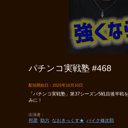
パチンコ実戦塾 #468
配信開始日：2025年10月10日
「パチンコ実戦塾」第37シーズン5戦目後半戦
みに！
出演者
邦彦
助六
なおきっくす★
バイク修次郎