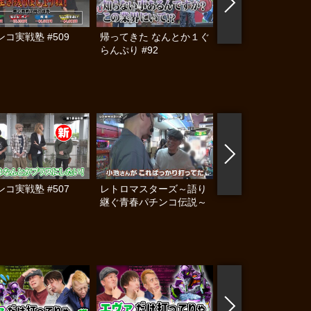
コ実戦塾 #509
帰ってきた なんとか１ぐ
それゆけ！アツい日
らんぷり #92
隊 #39
コ実戦塾 #507
レトロマスターズ～語り
レトロマスターズ～
継ぐ青春パチンコ伝説～
継ぐ青春パチンコ伝