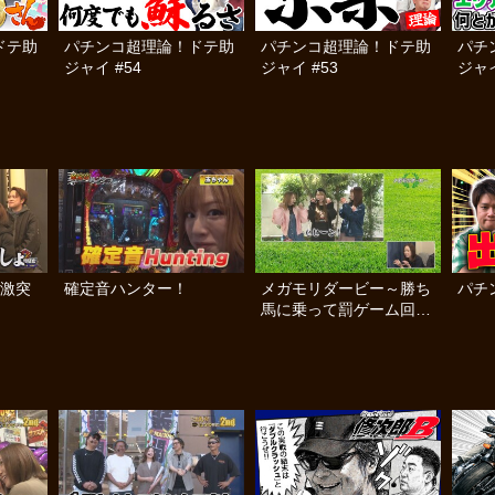
ドテ助
パチンコ超理論！ドテ助
パチンコ超理論！ドテ助
パチ
ジャイ #54
ジャイ #53
ジャイ
代激突
確定音ハンター！
メガモリダービー～勝ち
パチン
馬に乗って罰ゲーム回避
～