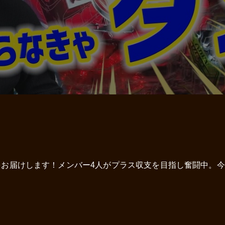
をお届けします！メンバー4人がプラス収支を目指し奮闘中。