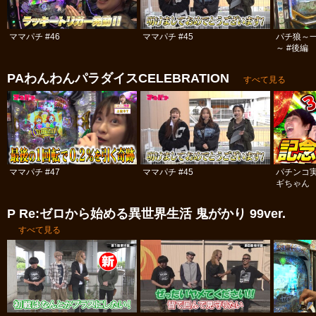
ママパチ #46
ママパチ #45
パチ狼～一
～ #後編
PAわんわんパラダイスCELEBRATION
すべて見る
ママパチ #47
ママパチ #45
パチンコ
ギちゃん 
#76
P Re:ゼロから始める異世界生活 鬼がかり 99ver.
すべて見る