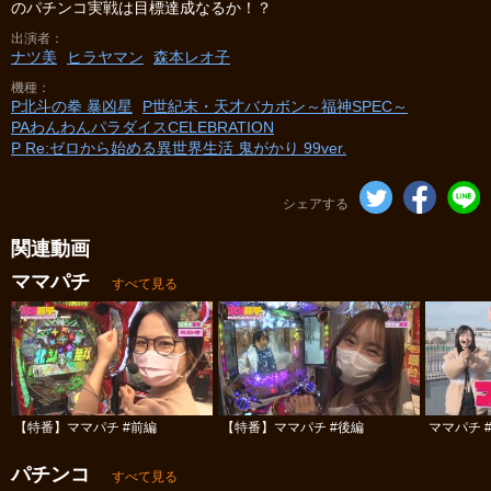
のパチンコ実戦は目標達成なるか！？
出演者
ナツ美
ヒラヤマン
森本レオ子
機種
P北斗の拳 暴凶星
P世紀末・天才バカボン～福神SPEC～
PAわんわんパラダイスCELEBRATION
P Re:ゼロから始める異世界生活 鬼がかり 99ver.
シェアする
関連動画
ママパチ
すべて見る
【特番】ママパチ #前編
【特番】ママパチ #後編
ママパチ #
パチンコ
すべて見る