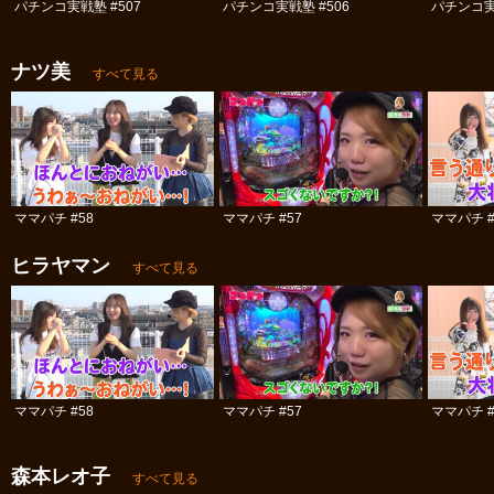
パチンコ実戦塾 #507
パチンコ実戦塾 #506
パチンコ実
ナツ美
すべて見る
ママパチ #58
ママパチ #57
ママパチ #
ヒラヤマン
すべて見る
ママパチ #58
ママパチ #57
ママパチ #
森本レオ子
すべて見る