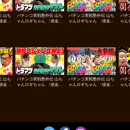
 山ち
パチンコ実戦塾外伝 山ち
パチンコ実戦塾外伝 山ち
パチ
借金返
ゃんロギちゃん 〈借金返
ゃんロギちゃん 〈借金返
ゃん
済弾球録〉 #111
済弾球録〉 #110
済弾球
 山ち
パチンコ実戦塾外伝 山ち
パチンコ実戦塾外伝 山ち
パチ
借金返
ゃんロギちゃん 〈借金返
ゃんロギちゃん 〈借金返
ゃん
済弾球録〉 #111
済弾球録〉 #110
済弾球