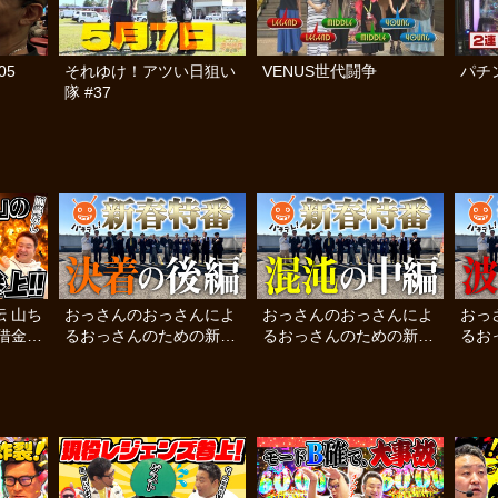
05
それゆけ！アツい日狙い
VENUS世代闘争
パチン
隊 #37
 山ち
おっさんのおっさんによ
おっさんのおっさんによ
おっ
借金返
るおっさんのための新春
るおっさんのための新春
るお
ぱちんこ大会inマルハン
ぱちんこ大会inマルハン
ぱち
川越店 #後編
川越店 #中編
川越