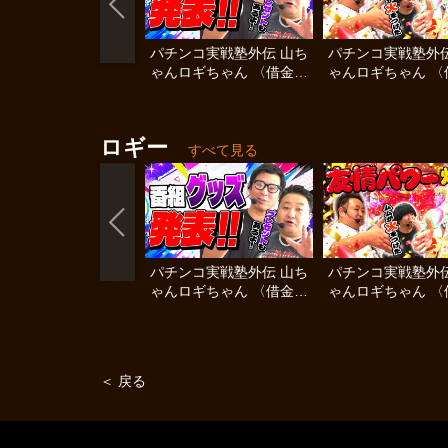
パチンコ実戦塾外伝 山ち
パチンコ実戦塾外伝
ゃんロギちゃん 〈借金返
ゃんロギちゃん 〈
済弾球録〉 #113
済弾球録〉 #112
ロギー
すべて見る
パチンコ実戦塾外伝 山ち
パチンコ実戦塾外伝
ゃんロギちゃん 〈借金返
ゃんロギちゃん 〈
済弾球録〉 #113
済弾球録〉 #112
＜ 戻る