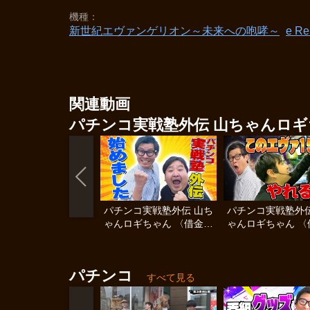
機種
新世紀エヴァンゲリオン～未来への咆哮～
e 
関連動画
パチンコ実戦塾外伝 山ちゃんロギ
パチンコ実戦塾外伝 山ち
パチンコ実戦塾外伝
ゃんロギちゃん 〈借金返
ゃんロギちゃん 〈
済弾球録〉 #1
済弾球録〉 #2
パチンコ
すべて見る