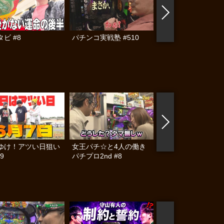
ビ #8
パチンコ実戦塾 #510
パチンコ実戦塾外伝
ゃんロギちゃん 〈
済弾球録〉 #112
ゆけ！アツい日狙い
女王パチ☆と4人の働き
女王パチ☆と4人の
9
パチプロ2nd #8
パチプロ2nd #7