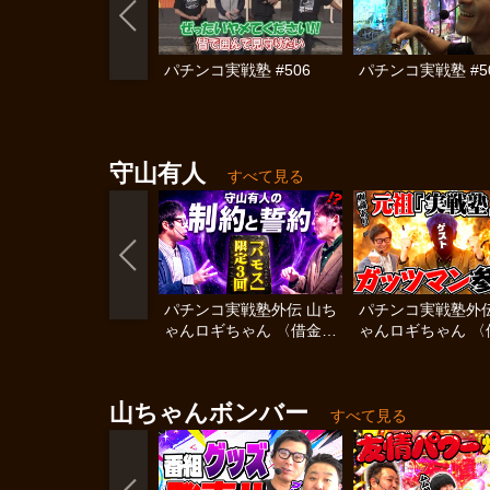
パチンコ実戦塾 #506
パチンコ実戦塾 #5
守山有人
すべて見る
パチンコ実戦塾外伝 山ち
パチンコ実戦塾外伝
ゃんロギちゃん 〈借金返
ゃんロギちゃん 〈
済弾球録〉 #100
済弾球録〉 #99
山ちゃんボンバー
すべて見る