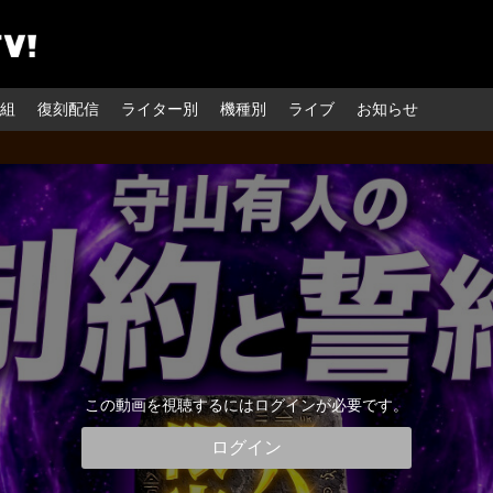
組
復刻配信
ライター別
機種別
ライブ
お知らせ
この動画を視聴するにはログインが必要です。
ログイン