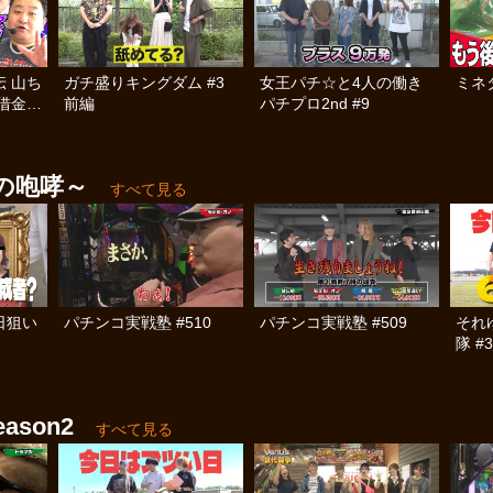
 山ち
ガチ盛りキングダム #3
女王パチ☆と4人の働き
ミネタ
借金返
前編
パチプロ2nd #9
の咆哮～
すべて見る
日狙い
パチンコ実戦塾 #510
パチンコ実戦塾 #509
それ
隊 #3
ason2
すべて見る