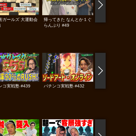
術ガールズ 大運動会
帰ってきた なんとか１ぐ
帰ってきた なんと
編
らんぷり #49
らんぷり #42
コ実戦塾 #439
パチンコ実戦塾 #432
LEGEND OF LEGE
最強レジェンドライ
バトル #後半戦