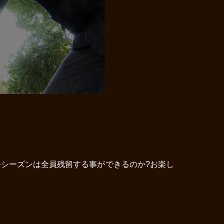
今シーズンは全員残留する事ができるのか?お楽し