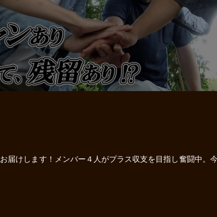
をお届けします！メンバー４人がプラス収支を目指し奮闘中。