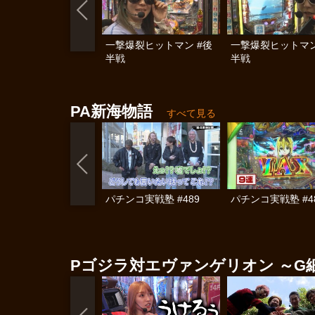
一撃爆裂ヒットマン #後
一撃爆裂ヒットマン
半戦
半戦
PA新海物語
すべて見る
パチンコ実戦塾 #489
パチンコ実戦塾 #4
Pゴジラ対エヴァンゲリオン ～G