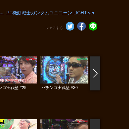
～
PF機動戦士ガンダムユニコーン LIGHT ver.
シェアする
ンコ実戦塾 #29
パチンコ実戦塾 #30
パチンコ実戦塾 #31