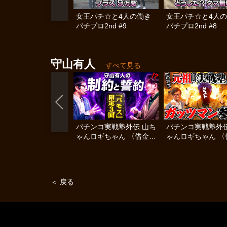
女王パチ☆と4人の働き
女王パチ☆と4人
パチプロ2nd #9
パチプロ2nd #8
守山有人
すべて見る
パチンコ実戦塾外伝 山ち
パチンコ実戦塾外伝
ゃんロギちゃん 〈借金返
ゃんロギちゃん 〈
済弾球録〉 #100
済弾球録〉 #99
＜ 戻る