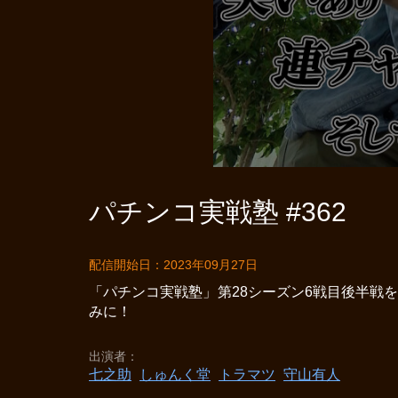
パチンコ実戦塾 #362
配信開始日：2023年09月27日
「パチンコ実戦塾」第28シーズン6戦目後半戦
みに！
出演者
七之助
しゅんく堂
トラマツ
守山有人