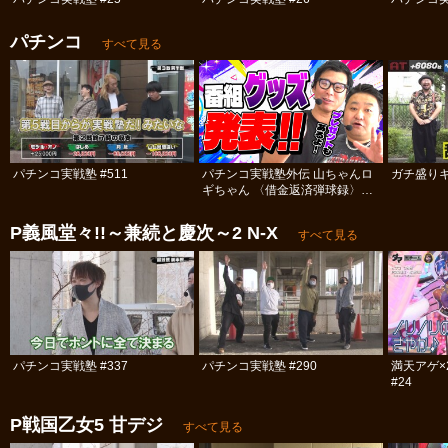
パチンコ
すべて見る
パチンコ実戦塾 #511
パチンコ実戦塾外伝 山ちゃんロ
ガチ盛りキ
ギちゃん 〈借金返済弾球録〉
#113
P義風堂々!!～兼続と慶次～2 N‐X
すべて見る
パチンコ実戦塾 #337
パチンコ実戦塾 #290
満天アゲ×
#24
P戦国乙女5 甘デジ
すべて見る