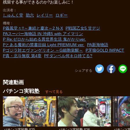
残留する事ができるのか?お楽しみに！
出演者
しゅんく堂
助六
レイリー
ロギー
機種
P義風堂々!!～兼続と慶次～2 N‐X
P戦国乙女5 甘デジ
PAスーパー海物語 IN 沖縄5 with アイマリン
P Re:ゼロから始める異世界生活 鬼がかりver.
Pとある魔術の禁書目録 Light PREMIUM ver.
PA新海物語
Pゴジラ対エヴァンゲリオン ～G細胞覚醒～
P牙狼GOLD IMPACT
P真・北斗無双 第4章
PFダンベル何キロ持てる?
シェアする
関連動画
パチンコ実戦塾
すべて見る
パチンコ実戦塾 #25
パチンコ実戦塾 #26
パチンコ実