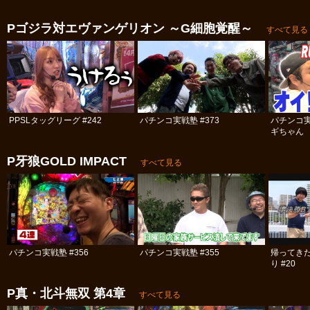
Pゴジラ対エヴァンゲリオン ～G細胞覚醒～
すべて見る
PPSLタッグリーグ #242
パチンコ実戦塾 #373
パチンコ
ギちゃん 
#10
P牙狼GOLD IMPACT
すべて見る
パチンコ実戦塾 #356
パチンコ実戦塾 #355
帰ってき
り #20
P真・北斗無双 第4章
すべて見る