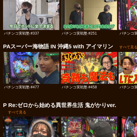
パチンコ実戦塾 #337
パチンコ実戦塾 #251
パチンコ実
PAスーパー海物語 IN 沖縄5 with アイマリン
すべて見
パチンコ実戦塾 #477
パチンコ実戦塾 #458
パチンコ実
P Re:ゼロから始める異世界生活 鬼がかりver.
すべて見る