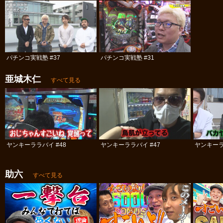
パチンコ実戦塾 #37
パチンコ実戦塾 #31
亜城木仁
すべて見る
ヤンキーララバイ #48
ヤンキーララバイ #47
ヤンキーラ
助六
すべて見る