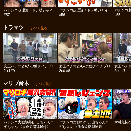
パチンコ超理論！ドテ助ジャイ
パチンコ超理論！ドテ助ジャイ
パチンコ
#57
#56
#55
トラマツ
すべて見る
女王パチ☆と4人の働きパチプロ
女王パチ☆と4人の働きパチプロ
女王パチ
2nd #9
2nd #8
2nd #7
マリブ鈴木
すべて見る
パチンコ実戦塾外伝 山ちゃんロ
パチンコ実戦塾外伝 山ちゃんロ
木村魚拓の
ギちゃん 〈借金返済弾球録〉
ギちゃん 〈借金返済弾球録〉