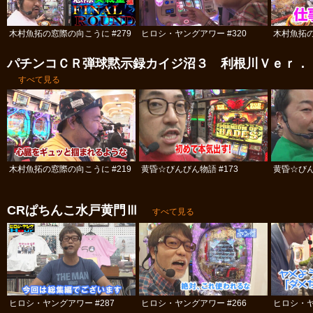
木村魚拓の窓際の向こうに #279
ヒロシ・ヤングアワー #320
木村魚拓の
パチンコＣＲ弾球黙示録カイジ沼３ 利根川Ｖｅｒ．
すべて見る
木村魚拓の窓際の向こうに #219
黄昏☆びんびん物語 #173
黄昏☆びん
CRぱちんこ水戸黄門Ⅲ
すべて見る
ヒロシ・ヤングアワー #287
ヒロシ・ヤングアワー #266
ヒロシ・ヤ