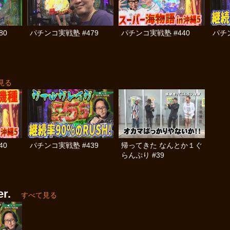
80
パチンコ実戦塾 #479
パチンコ実戦塾 #440
パチン
見る
40
パチンコ実戦塾 #439
帰ってきた なんとか１ぐ
らんぷり #39
r.
すべて見る