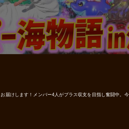
をお届けします！メンバー4人がプラス収支を目指し奮闘中。