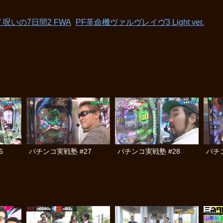
 呪いの7日間2 FWA
PF革命機ヴァルヴレイヴ3 Light ver.
6
パチンコ実戦塾 #27
パチンコ実戦塾 #28
パチ