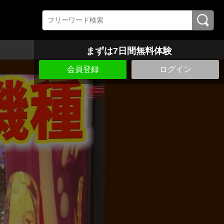
まずは7日間無料体験
会員登録
ログイン