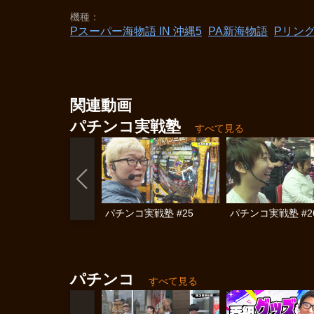
機種
Pスーパー海物語 IN 沖縄5
PA新海物語
Pリング
関連動画
パチンコ実戦塾
すべて見る
パチンコ実戦塾 #25
パチンコ実戦塾 #2
パチンコ
すべて見る