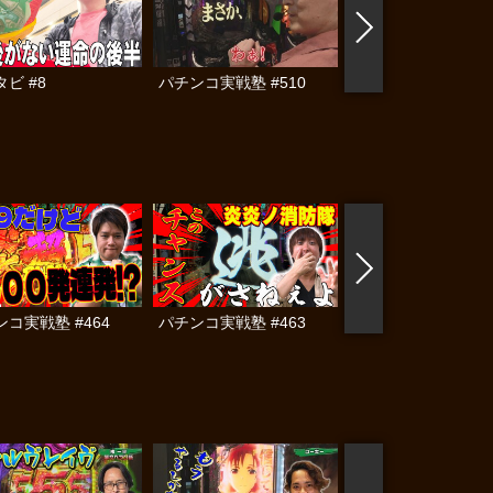
ビ #8
パチンコ実戦塾 #510
パチンコ実戦塾外伝
ゃんロギちゃん 〈
済弾球録〉 #112
コ実戦塾 #464
パチンコ実戦塾 #463
ママパチ #37