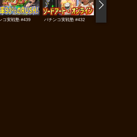
コ実戦塾 #439
パチンコ実戦塾 #432
LEGEND OF LEGE
最強レジェンドライ
バトル #後半戦