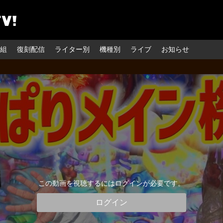
組
復刻配信
ライター別
機種別
ライブ
お知らせ
この動画を視聴するにはログインが必要です。
ログイン