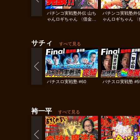
パチンコ実戦塾外伝 山ち
パチンコ実戦塾外伝
ゃんロギちゃん 〈借金返
ゃんロギちゃん 〈
済弾球録〉 #113
済弾球録〉 #112
サチィ
すべて見る
パチスロ実戦塾 #60
パチスロ実戦塾 #5
袴一平
すべて見る