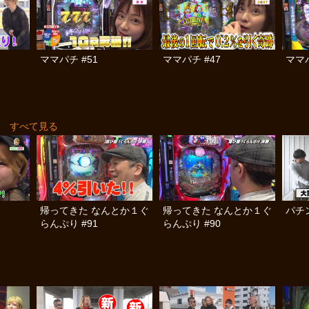
ママパチ #51
ママパチ #47
ママパ
すべて見る
帰ってきた なんとか１ぐ
帰ってきた なんとか１ぐ
パチン
らんぷり #91
らんぷり #90