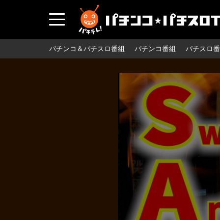
パチンコ＆パチスロ番組
パチンコ番組
パチスロ番