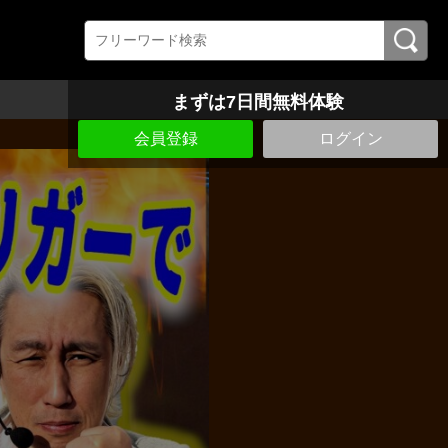
まずは7日間無料体験
会員登録
ログイン