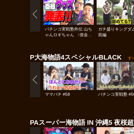
パチンコ実戦塾外伝 山ち
ガチ盛りキングダム
ゃんロギちゃん 〈借金返
前編
済弾球録〉 #113
P大海物語4スペシャルBLACK
す
ママパチ #58
パチンコ実戦塾 #5
PAスーパー海物語 IN 沖縄5 夜桜超旋