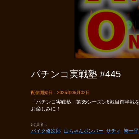
パチンコ実戦塾 #445
配信開始日：2025年05月02日
「パチンコ実戦塾」第35シーズン6戦目前半戦
お楽しみに！
出演者
バイク修次郎
山ちゃんボンバー
サチィ
袴一平