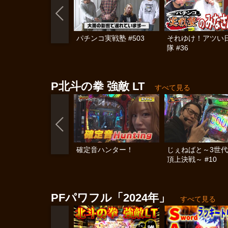
パチンコ実戦塾 #503
それゆけ！アツい
隊 #36
P北斗の拳 強敵 LT
すべて見る
確定音ハンター！
じぇねばと～3世
頂上決戦～ #10
PFパワフル「2024年」
すべて見る