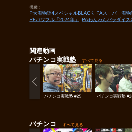
機種
P大海物語4スペシャルBLACK
PAスーパー海物語 
PFパワフル「2024年」
PAわんわんパラダイスCE
関連動画
パチンコ実戦塾
すべて見る
パチンコ実戦塾 #25
パチンコ実戦塾 #2
パチンコ
すべて見る