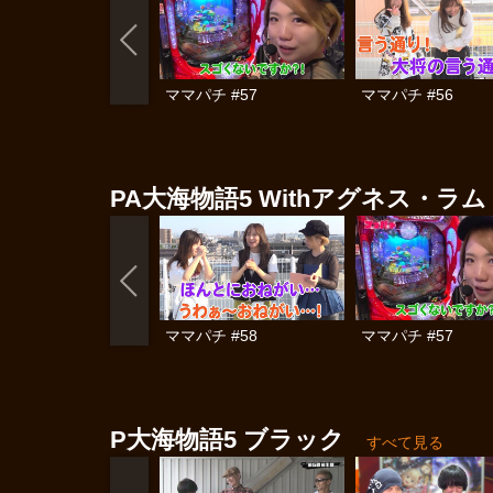
ママパチ #57
ママパチ #56
PA大海物語5 Withアグネス・ラム
ママパチ #58
ママパチ #57
P大海物語5 ブラック
すべて見る