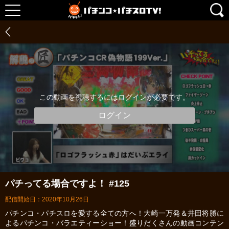
この動画を視聴するにはログインが必要です。
ログイン
パチってる場合ですよ！ #125
配信開始日：2020年10月26日
パチンコ・パチスロを愛する全ての方へ！大崎一万発＆井田将勝に
よるパチンコ・バラエティーショー！盛りだくさんの動画コンテン