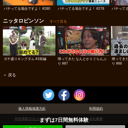
パチってる場合ですよ！ #280
パチってる場合ですよ！ #278
パチってる
ニッタロビンソン
すべて見る
ガチ盛りキングダム #3前編
帰ってきた なんとか１ぐらんぷ
帰ってき
り #87
り #86
＜ 戻る
個人情報保護方針
利用規約
特定商取引法上の表示
会社概要
まずは7日間無料体験