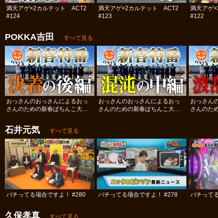
満天アゲ×2カルテット ACT2
満天アゲ×2カルテット ACT2
満天アゲ×
#124
#123
#122
POKKA吉田
すべて見る
おっさんのおっさんによるおっ
おっさんのおっさんによるおっ
おっさん
さんのための新春ぱちんこ大会in
さんのための新春ぱちんこ大会in
さんのため
マルハン川越店 #後編
マルハン川越店 #中編
マルハン川
石井元気
すべて見る
パチってる場合ですよ！ #280
パチってる場合ですよ！ #278
パチってる
久保孝真
すべて見る