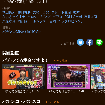
ツで面白情報をお届けします！
出演者
秋山良人
井田将勝
大崎一万発
グレート巨砲
助六
なおきっくす★
ヒロシ・ヤング
ビワコ
POKKA吉田
石井元気
久保孝真
岡野陽一
ルシファー吉岡
ニッタロビンソン
機種
パチンコCR偽物語199Ver．
シェアする
関連動画
パチってる場合ですよ！
すべて見る
パチってる場合ですよ！ #77
パチってる場合ですよ！ #78
パチってる
パチンコ・パチスロ
すべて見る