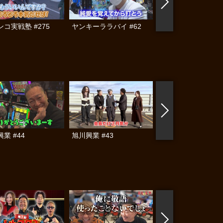
コ実戦塾 #275
ヤンキーララバイ #62
黄昏☆びんびん物語
#283
業 #44
旭川興業 #43
旭川興業 #42