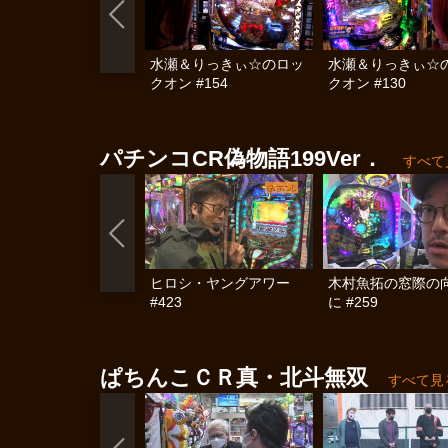
水瀬＆りっきぃ☆のロッ
水瀬＆りっきぃ☆
クオン #154
クオン #130
パチンコCR偽物語199Ver．
すべて
ヒロシ・ヤングアワー
木村魚拓の窓際の
#423
に #259
ぱちんこＣＲ真・北斗無双
すべて見