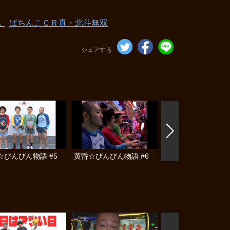
．
ぱちんこＣＲ真・北斗無双
シェアする
☆びんびん物語 #5
黄昏☆びんびん物語 #6
黄昏☆びんびん物語 