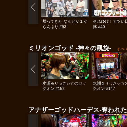
帰ってきた なんとか１ぐ
それゆけ！アツい
らんぷり #93
隊 #40
ミリオンゴッド -神々の凱旋-
すべ
水瀬＆りっきぃ☆のロッ
水瀬＆りっきぃ☆
クオン #152
クオン #147
アナザーゴッドハーデス-奪われた