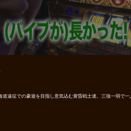
8
北海道遠征での豪遊を目指し意気込む黄昏戦士達。三強一弱で