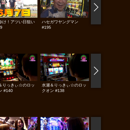
ゆけ！アツい日狙い
ハセガワヤングマン
帰ってきた なんと
9
#195
らんぷり #91
＆りっきぃ☆のロッ
水瀬＆りっきぃ☆のロッ
沖に召してください
 #140
クオン #138
#11