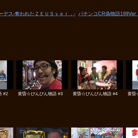
ーデス-奪われたＺＥＵＳｖｅｒ．-
パチンコCR偽物語199Ver
 #2
黄昏☆びんびん物語 #3
黄昏☆びんびん物語 #4
黄昏