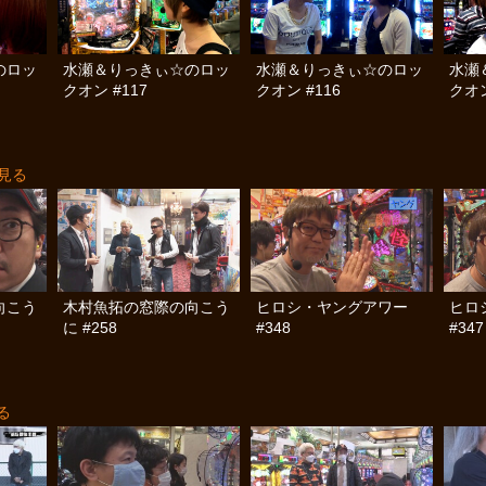
のロッ
水瀬＆りっきぃ☆のロッ
水瀬＆りっきぃ☆のロッ
水瀬
クオン #117
クオン #116
クオン
見る
向こう
木村魚拓の窓際の向こう
ヒロシ・ヤングアワー
ヒロ
に #258
#348
#347
る