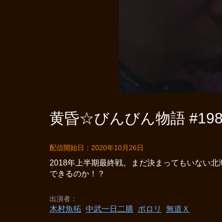
黄昏☆びんびん物語 #19
配信開始日：2020年10月26日
2018年上半期最終戦。まだ決まってもいない
できるのか！？
出演者
木村魚拓
中武一日二膳
ポロリ
無道Ｘ