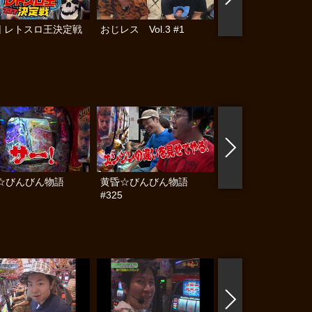
回 レトスロ王決定戦
おじレス Vol.3 #1
おじレス
☆びんびん物語
黄昏☆びんびん物語
黄昏☆びんびん物語
#325
#324