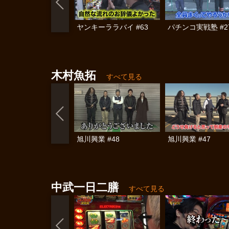
ヤンキーララバイ #63
パチンコ実戦塾 #2
木村魚拓
すべて見る
旭川興業 #48
旭川興業 #47
中武一日二膳
すべて見る