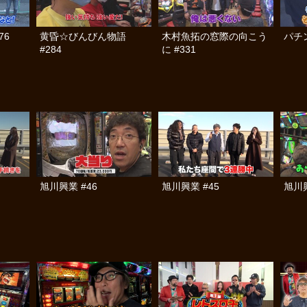
76
黄昏☆びんびん物語
木村魚拓の窓際の向こう
パチン
#284
に #331
旭川興業 #46
旭川興業 #45
旭川興