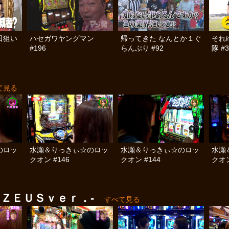
日狙い
ハセガワヤングマン
帰ってきた なんとか１ぐ
それ
#196
らんぷり #92
隊 #3
て見る
のロッ
水瀬＆りっきぃ☆のロッ
水瀬＆りっきぃ☆のロッ
水瀬
クオン #146
クオン #144
クオン
ＺＥＵＳｖｅｒ．-
すべて見る