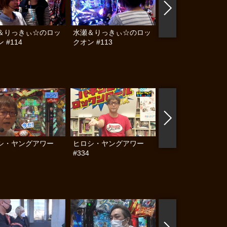
＆りっきぃ☆のロッ
水瀬＆りっきぃ☆のロッ
射駒タケシの攻略ス
 #114
クオン #113
トⅦグランドフィナ
レ!! 感謝の超特大号!!
編
シ・ヤングアワー
ヒロシ・ヤングアワー
ヒロシ・ヤングアワ
#334
#330