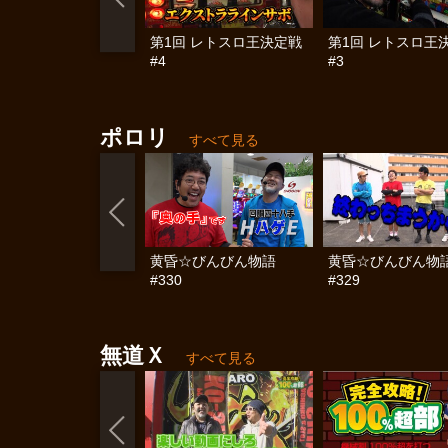
第1回 レトスロ王決定戦
第1回 レトスロ王
#4
#3
ポロリ
すべて見る
黄昏☆びんびん物語
黄昏☆びんびん物
#330
#329
無道Ｘ
すべて見る