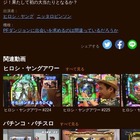
ジ！果たして初の大当たりとなるか？
出演者
ヒロシ・ヤング
ニッタロビンソン
機種
PFダンジョンに出会いを求めるのは間違っているだろうか
シェアする
関連動画
ヒロシ・ヤングアワー
すべて見る
ヒロシ・ヤングアワー #224
ヒロシ・ヤングアワー #225
ヒロシ・ヤ
パチンコ・パチスロ
すべて見る