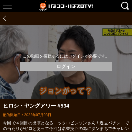
この動画を視聴するにはログインが必要です。
ログイン
ヒロシ・ヤングアワー #534
配信開始日：2022年07月03日
今回で４回目の出演となるニッタロビンソンさん！過去パチンコで
の当たりがゼロとあって今回は名誉挽回の為にダンまちでチャレン