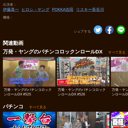
出演者
伊藤真一
ヒロシ・ヤング
POKKA吉田
リスキー長谷川
機種
シェアする
関連動画
万発・ヤングのパチンコロックンロールDX
すべて見る
万発・ヤングのパチンコロック
万発・ヤングのパチンコロック
万発・ヤ
ンロールDX #525
ンロールDX #526
ンロールDX
パチンコ
すべて見る