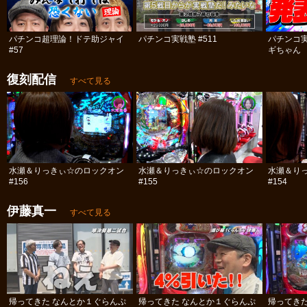
パチンコ超理論！ドテ助ジャイ
パチンコ実戦塾 #511
パチンコ
#57
ギちゃん 
#113
復刻配信
すべて見る
水瀬＆りっきぃ☆のロックオン
水瀬＆りっきぃ☆のロックオン
水瀬＆り
#156
#155
#154
伊藤真一
すべて見る
帰ってきた なんとか１ぐらんぷ
帰ってきた なんとか１ぐらんぷ
帰ってき