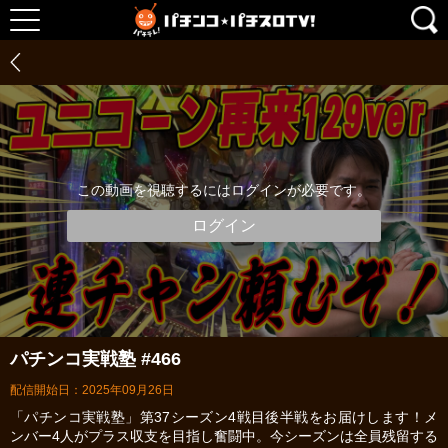
この動画を視聴するにはログインが必要です。
ログイン
パチンコ実戦塾 #466
配信開始日：2025年09月26日
「パチンコ実戦塾」第37シーズン4戦目後半戦をお届けします！メ
ンバー4人がプラス収支を目指し奮闘中。今シーズンは全員残留する