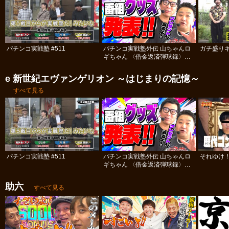
パチンコ実戦塾 #511
パチンコ実戦塾外伝 山ちゃんロ
ガチ盛りキ
ギちゃん 〈借金返済弾球録〉
#113
e 新世紀エヴァンゲリオン ～はじまりの記憶～
すべて見る
パチンコ実戦塾 #511
パチンコ実戦塾外伝 山ちゃんロ
それゆけ！
ギちゃん 〈借金返済弾球録〉
#113
助六
すべて見る