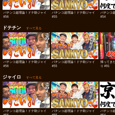
パチンコ超理論！ドテ助ジャイ
パチンコ超理論！ドテ助ジャイ
パチンコ
#56
#55
#54
ドテチン
すべて見る
パチンコ超理論！ドテ助ジャイ
パチンコ超理論！ドテ助ジャイ
帰ってき
#56
#55
り #91
ジャイロ
すべて見る
パチンコ超理論！ドテ助ジャイ
パチンコ超理論！ドテ助ジャイ
パチンコ