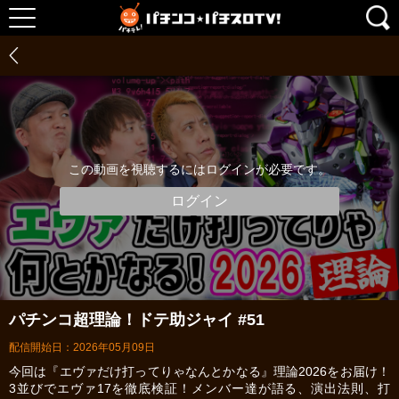
この動画を視聴するにはログインが必要です。
ログイン
パチンコ超理論！ドテ助ジャイ #51
配信開始日：2026年05月09日
今回は『エヴァだけ打ってりゃなんとかなる』理論2026をお届け！
3並びでエヴァ17を徹底検証！メンバー達が語る、演出法則、打