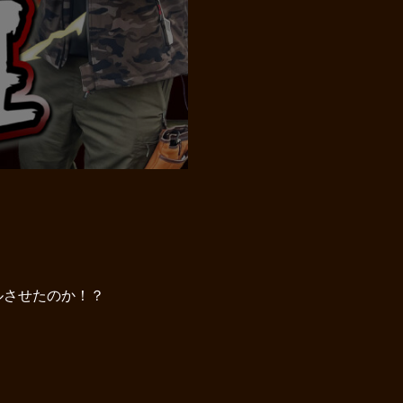
ルさせたのか！？