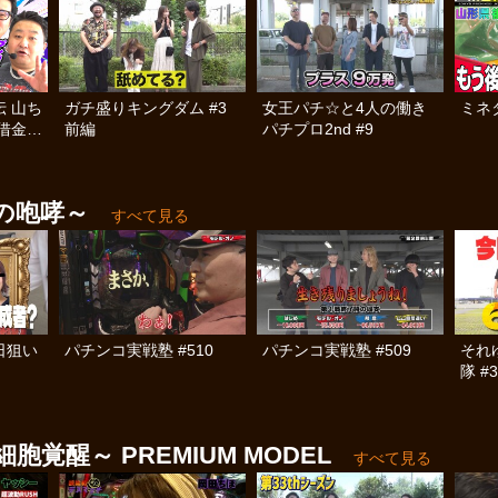
 山ち
ガチ盛りキングダム #3
女王パチ☆と4人の働き
ミネタ
借金返
前編
パチプロ2nd #9
の咆哮～
すべて見る
日狙い
パチンコ実戦塾 #510
パチンコ実戦塾 #509
それ
隊 #3
覚醒～ PREMIUM MODEL
すべて見る