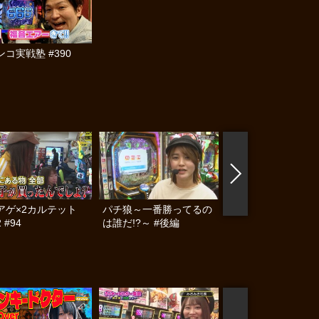
コ実戦塾 #390
アゲ×2カルテット
パチ狼～一番勝ってるの
パチ狼～一番勝って
 #94
は誰だ!?～ #後編
は誰だ!?～ #前編