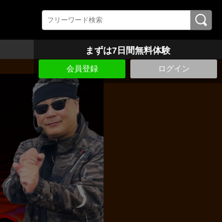
まずは7日間無料体験
会員登録
ログイン