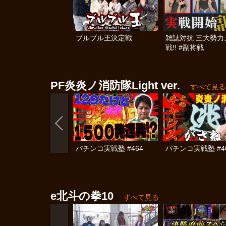
ブルブル王決定戦
雑誌対抗 三大勢力
戦!! #副将戦
PF炎炎ノ消防隊Light ver.
すべて見る
パチンコ実戦塾 #464
パチンコ実戦塾 #4
e北斗の拳10
すべて見る