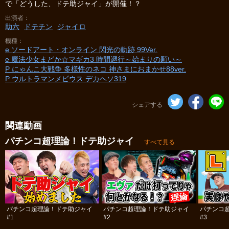
で「どうした、ドテ助ジャイ」が開催！？
出演者
助六
ドテチン
ジャイロ
機種
e ソードアート・オンライン 閃光の軌跡 99Ver.
e 魔法少女まどか☆マギカ3 時間遡行～始まりの願い～
P にゃんこ大戦争 多様性のネコ 神さまにおまかせ88ver.
P ウルトラマンメビウス デカヘソ319
シェアする
関連動画
パチンコ超理論！ドテ助ジャイ
すべて見る
パチンコ超理論！ドテ助ジャイ
パチンコ超理論！ドテ助ジャイ
パチンコ
#1
#2
#3