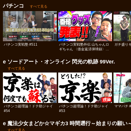
パチンコ
すべて見る
パチンコ実戦塾 #511
パチンコ実戦塾外伝 山ちゃんロ
ガチ盛りキ
ギちゃん 〈借金返済弾球録〉
#113
e ソードアート・オンライン 閃光の軌跡 99Ver.
すべて見る
パチンコ超理論！ドテ助ジャイ
パチンコ超理論！ドテ助ジャイ
ママパチ #
#54
#53
e 魔法少女まどか☆マギカ3 時間遡行～始まりの願い
すべて見る