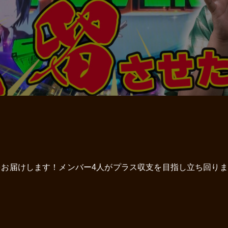
をお届けします！メンバー4人がプラス収支を目指し立ち回り