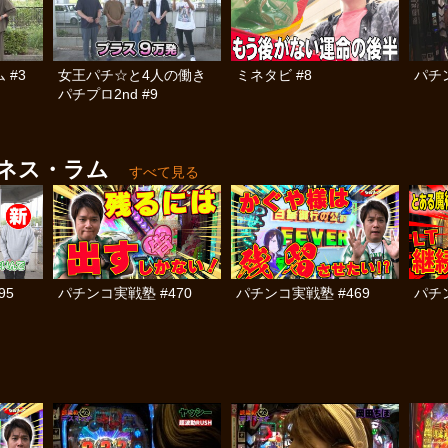
 #3
女王パチ☆と4人の働き
ミネタビ #8
パチン
パチプロ2nd #9
グネス・ラム
すべて見る
95
パチンコ実戦塾 #470
パチンコ実戦塾 #469
パチン