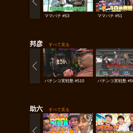
ママパチ #53
ママパチ #51
邦彦
すべて見る
パチンコ実戦塾 #510
パチンコ実戦塾 #5
助六
すべて見る