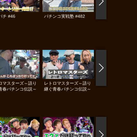
チ #46
パチンコ実戦塾 #482
パチンコ実戦塾 #48
ロマスターズ～語り
レトロマスターズ～語り
パチンコ実戦塾 #50
青春パチンコ伝説～
継ぐ青春パチンコ伝説～