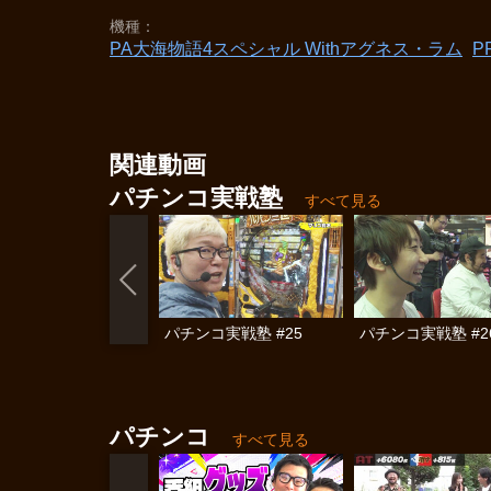
機種
PA大海物語4スペシャル Withアグネス・ラム
P
関連動画
パチンコ実戦塾
すべて見る
パチンコ実戦塾 #25
パチンコ実戦塾 #2
パチンコ
すべて見る