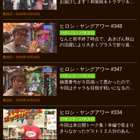
お届けします！和泉純＆トラマツ＆マ
リブ鈴木が木村のお小遣いを増やすべ
く実戦に挑む！負けたら次回の出場権
配信日：2020年10月26日
を剥奪！乞うご期待！！
ヒロシ・ヤングアワー #348
パチンコ・パチスロ
なんと前半終了時点で、あきげん秋山
の活躍により大きくプラスで折り返し
た５匹の面々！ここから、夢の大勝ち
となるのか！？それとも、プラスを減
配信日：2020年10月26日
らす後半となるのか！？
ヒロシ・ヤングアワー #347
パチンコ・パチスロ
抽選番号が５匹揃って悪かったので、
今回はチャラを目指す戦いになるの
か！？と思ったら、意外や意外、結構
戦える感じに！？果たしてヒーローは
配信日：2020年10月26日
誰になるのか！？
ヒロシ・ヤングアワー #334
パチンコ・パチスロ
今回は未公開トーク集！本編で収まり
きらなかったゲスト１２人分のあんな
話こんな話を、まとめてお届けしちゃ