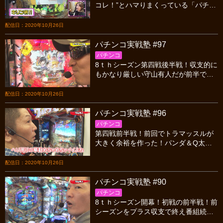
コレ！”とハマりまくっている「パチン
コCR偽物語 199Ver.」を実戦！ビワコ
を魅了したポイントをあますことなく
配信日：2020年10月26日
お届け！
パチンコ実戦塾 #97
パチンコ
8ｔｈシーズン第四戦後半戦！収支的に
もかなり厳しい守山有人だが前半では
良台には出会えずまだ旅の途中…。ト
ラマッスル・パンダ・Q太も優秀台に
配信日：2020年10月26日
出会えるだろうか？
パチンコ実戦塾 #96
パチンコ
第四戦前半戦！前回でトラマッスルが
大きく余裕を作った！パンダ＆Q太も
プラス域！一方で守山有人は大きくビ
ハインドでの現状…。この葛西で巻き
配信日：2020年10月26日
返しなるか！？
パチンコ実戦塾 #90
パチンコ
8ｔｈシーズン開幕！初戦の前半戦！前
シーズンをプラス収支で終え番組続投
となった守山有人とパンダと、新たに2