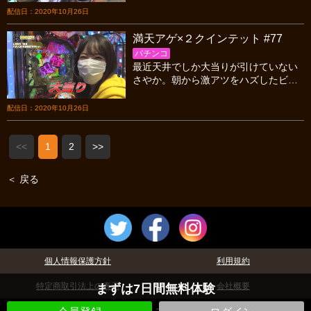
名を加えてスタート！どんなドラマが
配信日：2020年10月26日
生まれるだろうか！？
満天アゲ×２クインテット #77
パチンコ
最近天井でしか大当りが引けていない
さやか。朝から激アツをハズしたビワ
コ。不安要素だけは超一流で揃ってい
るダマノリ。運に見放されたメンバー
配信日：2020年10月26日
はオカルトに走る？？
<<
1
2
>>
＜ 戻る
個人情報保護方針
利用規約
特定商取引法上の表示
会社概要
まずは7日間無料体験