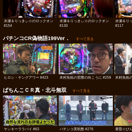
水瀬＆りっきぃ☆のロックオン
水瀬＆りっきぃ☆のロックオン
水瀬＆り
#154
#130
#117
パチンコCR偽物語199Ver．
すべて見る
ヒロシ・ヤングアワー #423
木村魚拓の窓際の向こうに #259
木村魚拓の
ぱちんこＣＲ真・北斗無双
すべて見る
ヤンキーララバイ #63
パチンコ実戦塾 #276
黄昏☆びん