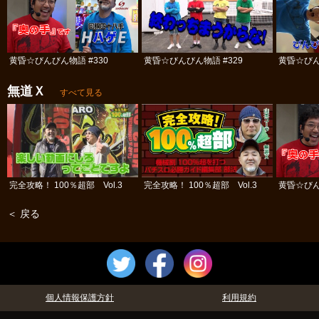
黄昏☆びんびん物語 #330
黄昏☆びんびん物語 #329
黄昏☆びん
無道Ｘ
すべて見る
完全攻略！ 100％超部 Vol.3
完全攻略！ 100％超部 Vol.3
黄昏☆びん
＜ 戻る
個人情報保護方針
利用規約