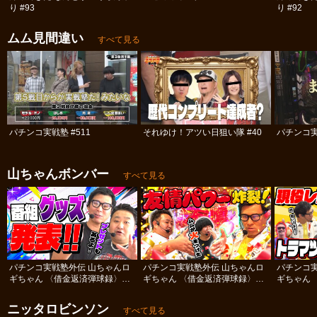
り #93
り #92
ムム見間違い
すべて見る
パチンコ実戦塾 #511
それゆけ！アツい日狙い隊 #40
パチンコ実
山ちゃんボンバー
すべて見る
パチンコ実戦塾外伝 山ちゃんロ
パチンコ実戦塾外伝 山ちゃんロ
パチンコ
ギちゃん 〈借金返済弾球録〉
ギちゃん 〈借金返済弾球録〉
ギちゃん 
#113
#112
#111
ニッタロビンソン
すべて見る