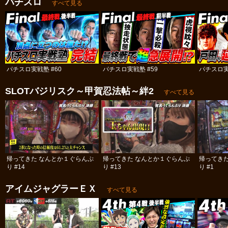
パチスロ
すべて見る
パチスロ実戦塾 #60
パチスロ実戦塾 #59
パチスロ実
SLOTバジリスク～甲賀忍法帖～絆2
すべて見る
帰ってきた なんとか１ぐらんぷ
帰ってきた なんとか１ぐらんぷ
帰ってき
り #14
り #13
り #1
アイムジャグラーＥＸ
すべて見る