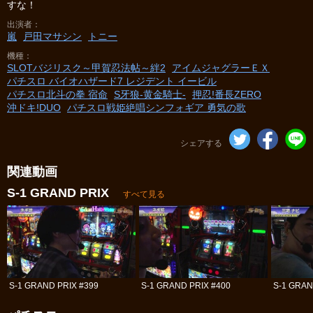
すな！
出演者
嵐
戸田マサシン
トニー
機種
SLOTバジリスク～甲賀忍法帖～絆2
アイムジャグラーＥＸ
パチスロ バイオハザード7 レジデント イービル
パチスロ北斗の拳 宿命
S牙狼‐黄金騎士‐
押忍!番長ZERO
沖ドキ!DUO
パチスロ戦姫絶唱シンフォギア 勇気の歌
シェアする
関連動画
S-1 GRAND PRIX
すべて見る
S-1 GRAND PRIX #399
S-1 GRAND PRIX #400
S-1 GRAN