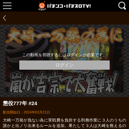
この動画を視聴するにはログインが必要です。
ログイン
懲役777年 #24
配信開始日：2024年03月21日
大崎一万発が負ない為に実戦費を負担する刑務作業に３人のうちの
誰かと出ノリ出来るルールを追加。果たして３人は大崎を救えるの