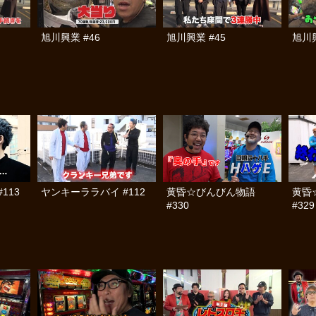
旭川興業 #46
旭川興業 #45
旭川興
113
ヤンキーララバイ #112
黄昏☆びんびん物語
黄昏
#330
#329