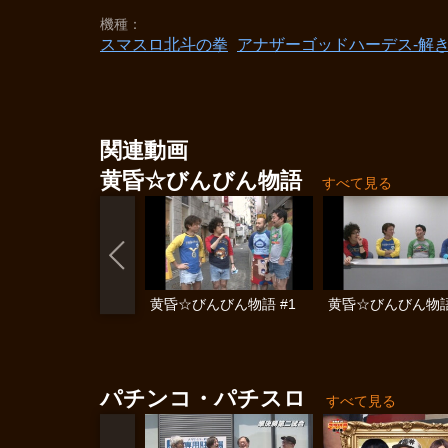
機種
スマスロ北斗の拳
アナザーゴッドハーデス‐解き放
関連動画
黄昏☆びんびん物語
すべて見る
黄昏☆びんびん物語 #1
黄昏☆びんびん物語
パチンコ・パチスロ
すべて見る