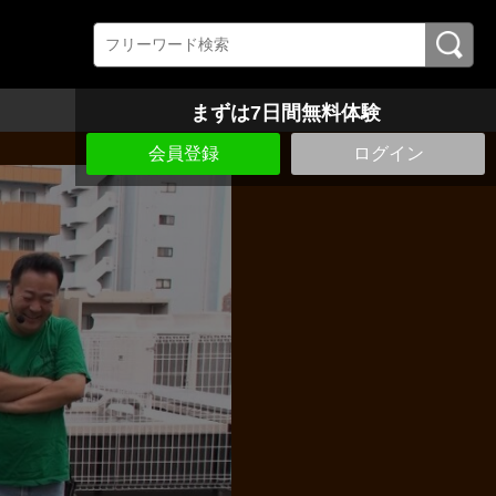
まずは7日間無料体験
会員登録
ログイン