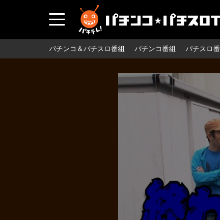
パチンコ＆パチスロ番組
パチンコ番組
パチスロ番