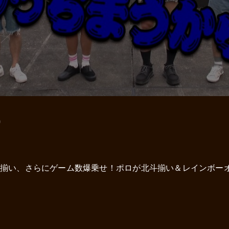
9
OD揃い、さらにゲーム数爆乗せ！ポロが北斗揃い＆レインボー