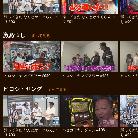
帰ってきた なんとか１ぐらんぷ
帰ってきた なんとか１ぐらんぷ
帰ってき
り #93
り #91
り #90
激あつし
すべて見る
ヒロシ・ヤングアワー #656
ヒロシ・ヤングアワー #653
ヒロシ・ヤ
ヒロシ・ヤング
すべて見る
帰ってきた なんとか１ぐらんぷ
ハセガワヤングマン #196
帰ってき
り #93
り #92