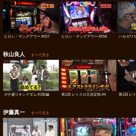
ヒロシ・ヤングアワー #557
ヒロシ・ヤングアワー #556
ハセガワヤ
秋山良人
すべて見る
ガチ盛りキングダム #3前編
第1回 レトスロ王決定戦 #4
第1回 レ
伊藤真一
すべて見る