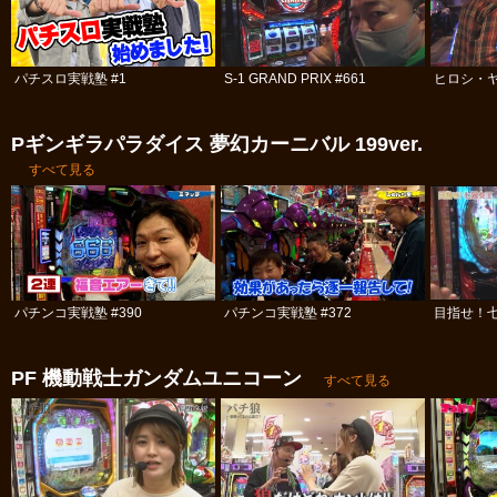
パチスロ実戦塾 #1
S-1 GRAND PRIX #661
ヒロシ・ヤ
Pギンギラパラダイス 夢幻カーニバル 199ver.
すべて見る
パチンコ実戦塾 #390
パチンコ実戦塾 #372
目指せ！七
PF 機動戦士ガンダムユニコーン
すべて見る