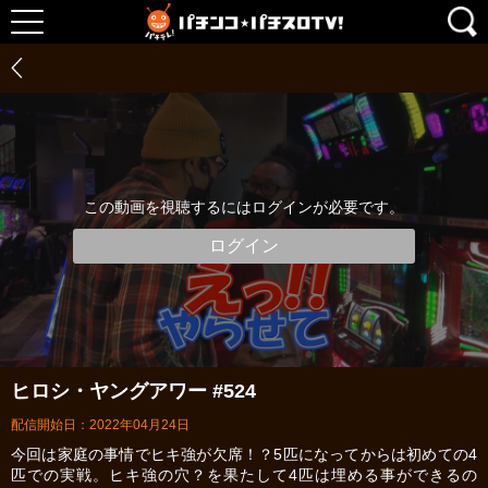
この動画を視聴するにはログインが必要です。
ログイン
ヒロシ・ヤングアワー #524
配信開始日：2022年04月24日
今回は家庭の事情でヒキ強が欠席！？5匹になってからは初めての4
匹での実戦。ヒキ強の穴？を果たして4匹は埋める事ができるの